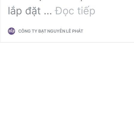
Cung
lắp đặt …
Đọc tiếp
Cấp
Phụ
Kiện
CÔNG TY BẠT NGUYỄN LÊ PHÁT
Mái
Hiên
Mái
Xếp
Bạt
Kéo
Lượn
Sóng
Giá
Rẻ,
Bảng
Giá
Bán
Vật
Tư
Mái
Bạt