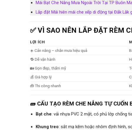
Mái Bạt Che Nắng Mưa Ngoài Trời Tại TP Buôn Ma
Lắp đặt Mái hiên mái che xếp di động tại Đắk Lắk g
✅ VÌ SAO NÊN LẮP ĐẶT RÈM 
LỢI ÍCH
M
☀️ Cản nắng – chắn mưa hiệu quả
B
🔁 Dễ vận hành
H
🏡 Gọn đẹp, thẩm mỹ
T
💰 Giá hợp lý
C
🧰 Thi công nhanh
K
🧱 CẤU TẠO RÈM CHE NẮNG TỰ CUỐN B
Bạt che
: vải nhựa PVC 2 mặt, có phủ lớp chống ti
Khung treo
: sắt mạ kẽm hoặc nhôm định hình, sơ