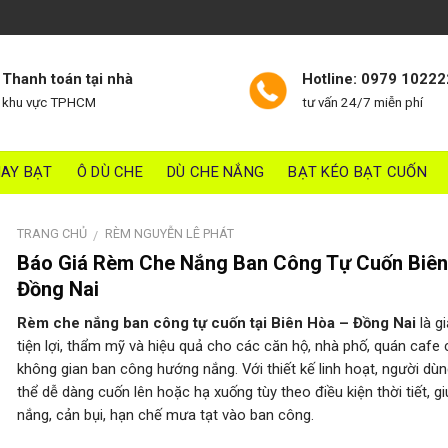
Thanh toán tại nhà
Hotline: 0979 10222
khu vực TPHCM
tư vấn 24/7 miễn phí
AY BẠT
Ô DÙ CHE
DÙ CHE NẮNG
BẠT KÉO BẠT CUỐN
TRANG CHỦ
RÈM NGUYỄN LÊ PHÁT
/
Báo Giá Rèm Che Nắng Ban Công Tự Cuốn Biê
Đồng Nai
Rèm che nắng ban công tự cuốn tại Biên Hòa – Đồng Nai
là gi
tiện lợi, thẩm mỹ và hiệu quả cho các căn hộ, nhà phố, quán cafe 
không gian ban công hướng nắng. Với thiết kế linh hoạt, người dù
thể dễ dàng cuốn lên hoặc hạ xuống tùy theo điều kiện thời tiết, g
nắng, cản bụi, hạn chế mưa tạt vào ban công.