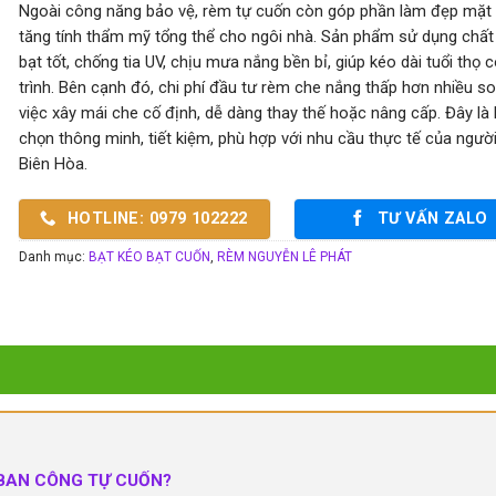
Ngoài công năng bảo vệ, rèm tự cuốn còn góp phần làm đẹp mặt t
tăng tính thẩm mỹ tổng thể cho ngôi nhà. Sản phẩm sử dụng chất 
bạt tốt, chống tia UV, chịu mưa nắng bền bỉ, giúp kéo dài tuổi thọ 
trình. Bên cạnh đó, chi phí đầu tư rèm che nắng thấp hơn nhiều so
việc xây mái che cố định, dễ dàng thay thế hoặc nâng cấp. Đây là 
chọn thông minh, tiết kiệm, phù hợp với nhu cầu thực tế của ngườ
Biên Hòa.
HOTLINE: 0979 102222
TƯ VẤN ZALO
Danh mục:
BẠT KÉO BẠT CUỐN
,
RÈM NGUYỄN LÊ PHÁT
 BAN CÔNG TỰ CUỐN?