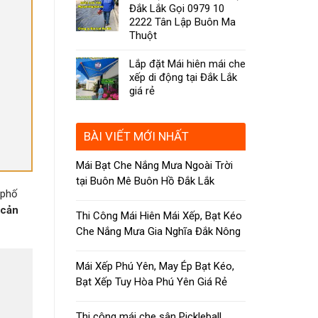
Đắk Lắk Gọi 0979 10
2222 Tân Lập Buôn Ma
Thuột
Lắp đặt Mái hiên mái che
xếp di động tại Đắk Lắk
giá rẻ
BÀI VIẾT MỚI NHẤT
Mái Bạt Che Nắng Mưa Ngoài Trời
tại Buôn Mê Buôn Hồ Đắk Lắk
 phố
 cản
Thi Công Mái Hiên Mái Xếp, Bạt Kéo
Che Nắng Mưa Gia Nghĩa Đắk Nông
Mái Xếp Phú Yên, May Ép Bạt Kéo,
Bạt Xếp Tuy Hòa Phú Yên Giá Rẻ
Thi công mái che sân Pickleball