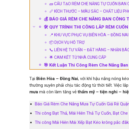
🧱 CẤU TẠO RÈM CHE NẮNG TỰ CUỐN BAN C
📏 KÍCH THƯỚC – MÀU SẮC – CHẤT LIỆU PH
💰 BÁO GIÁ RÈM CHE NẮNG BAN CÔNG T
🛠️ QUY TRÌNH THI CÔNG LẮP RÈM CUỐN
📍 KHU VỰC PHỤC VỤ BIÊN HÒA – ĐỒNG NAI
📦 DỊCH VỤ HỖ TRỢ
📞 LIÊN HỆ TƯ VẤN – ĐẶT HÀNG – NHẬN BÁ
🌟 CAM KẾT TỪ NHÀ CUNG CẤP
🎯 Kết Luận Thi Công Rèm Che Nắng Ban
Tại
Biên Hòa – Đồng Nai
, với khí hậu nắng nóng k
thường xuyên phải chịu tác động từ thời tiết. Việc lắ
mưa
mà còn làm tăng vẻ
thẩm mỹ – tiện nghi – hiệ
Báo Giá Rèm Che Nắng Mưa Tự Cuốn Giá Rẻ Quậ
Thi công Bạt Thả, Mái Hiên Thả Tự Cuốn, Bạt Che
Thi công Mái Hiên Mái Xếp Bạt Kéo krông pắc đắk