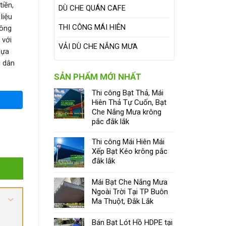
iền,
DÙ CHE QUÁN CAFE
liệu
THI CÔNG MÁI HIÊN
công
 với
VẢI DÙ CHE NẮNG MƯA
lựa
i dân
SẢN PHẨM MỚI NHẤT
Thi công Bạt Thả, Mái
Hiên Thả Tự Cuốn, Bạt
Che Nắng Mưa krông
pắc đắk lắk
Thi công Mái Hiên Mái
Xếp Bạt Kéo krông pắc
đắk lắk
Mái Bạt Che Nắng Mưa
Ngoài Trời Tại TP Buôn
Ma Thuột, Đắk Lắk
Bán Bạt Lót Hồ HDPE tại