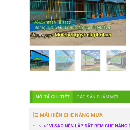
MÔ TẢ CHI TIẾT
CÁC SẢN PHẨM MỚI
MÁI HIÊN CHE NẮNG MƯA
✅ VÌ SAO NÊN LẮP ĐẶT RÈM CHE NẮNG