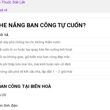
 Thuột, Đắk Lắk
iá rẻ
CHE NẮNG BAN CÔNG TỰ CUỐN?
Ô TẢ
ạt dày phủ chống tia UV, không thấm nước
ệ cuốn lò xo hoặc tay quay, kéo lên xuống linh hoạt
ối ưu không gian, giữ kiến trúc ban công đẹp mắt
hi phí thấp hơn mái tôn, mái kính hoặc rèm cố định
hông cần phá vỡ kết cấu nhà, lắp đặt 1 – 2 giờ/mái
AN CÔNG TẠI BIÊN HOÀ
a UV
n tĩnh điện