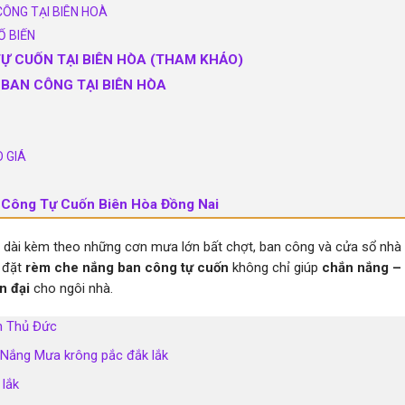
ÔNG TẠI BIÊN HOÀ
Ổ BIẾN
Ự CUỐN TẠI BIÊN HÒA (THAM KHẢO)
 BAN CÔNG TẠI BIÊN HÒA
O GIÁ
 Công Tự Cuốn Biên Hòa Đồng Nai
éo dài kèm theo những cơn mưa lớn bất chợt, ban công và cửa sổ nhà
p đặt
rèm che nắng ban công tự cuốn
không chỉ giúp
chắn nắng –
n đại
cho ngôi nhà.
n Thủ Đức
 Nắng Mưa krông pắc đắk lắk
 lắk