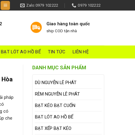
Zalo:0979 102222
0979 102222
2
Giao hàng toàn quốc
ship COD tận nhà
BẠT LÓT AO HỒ BỂ
TIN TỨC
LIÊN HỆ
DANH MỤC SẢN PHẨM
n Hòa
DÙ NGUYỄN LÊ PHÁT
RÈM NGUYỄN LÊ PHÁT
ải pháp
có
BẠT KÉO BẠT CUỐN
ng có
BẠT LÓT AO HỒ BỂ
iúp che
BẠT XẾP BẠT KÉO