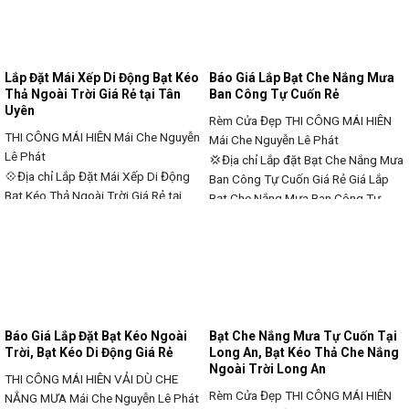
Xếp Bạt Kéo Ngoài Trời Tại Tiền
Môn💠Bạt Che Nắng Bạt Thả Tự
Giang Giá Rẻ💠Bạt Che Nắng Mưa
Cuốn Ở Hóc Môn🌀 cho nhu cầu của
Tự Cuốn Giá Rẻ Ở Tiền Giang🌀 cho
nhu cầu khách
Lắp Đặt Mái Xếp Di Động Bạt Kéo
Báo Giá Lắp Bạt Che Nắng Mưa
Thả Ngoài Trời Giá Rẻ tại Tân
Ban Công Tự Cuốn Rẻ
Uyên
Rèm Cửa Đẹp THI CÔNG MÁI HIÊN
THI CÔNG MÁI HIÊN
Mái Che Nguyễn
Mái Che Nguyễn Lê Phát
Lê Phát
💢Địa chỉ Lắp đặt Bạt Che Nắng Mưa
💠Địa chỉ Lắp Đặt Mái Xếp Di Động
Ban Công Tự Cuốn Giá Rẻ Giá Lắp
Bạt Kéo Thả Ngoài Trời Giá Rẻ tại
Bạt Che Nắng Mưa Ban Công Tự
Tân Uyên Lắp Đặt Mái Xếp Di Động
Cuốn Rẻ 📛🚫❌⭕💢Mái Thả tự cuốn
Bạt Kéo Ngoài Trời Giá Rẻ tại Tân
che Nắng Mưa : Giá thi công trọn gói
Uyên❌⭕Cung Cấp Bạt Che Nắng
thì giao động từ ❌140.000 –
Mưa tại Tân Uyên❌ May Ép Bạt Mái
220.000/1m2💢 Cung cấp bạt che
Xếp Bạt Mái Hiên Che Nắng Giá Rẻ
nắng tự cuốn chính hãng,bạt che
Tại Tân Uyên💢 theo
Báo Giá Lắp Đặt Bạt Kéo Ngoài
Bạt Che Nắng Mưa Tự Cuốn Tại
Trời, Bạt Kéo Di Động Giá Rẻ
Long An, Bạt Kéo Thả Che Nắng
Ngoài Trời Long An
THI CÔNG MÁI HIÊN VẢI DÙ CHE
Rèm Cửa Đẹp THI CÔNG MÁI HIÊN
NẮNG MƯA
Mái Che Nguyễn Lê Phát