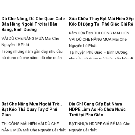
giải pháp sử dụng bạt xếp, bạt kéo
vệ không
di động đang dẫn
Dù Che Nắng, Dù Che Quán Cafe
Sửa Chữa Thay Bạt Mái Hiên Xếp
Bán Hàng Ngoài Trời tại Bàu
Kéo Di Động Tại Phú Giáo Giá Rẻ
Bàng, Bình Dương
Rèm Cửa Đẹp THI CÔNG MÁI HIÊN
VẢI DÙ CHE NẮNG MƯA
Mái Che
VẢI DÙ CHE NẮNG MƯA
Mái Che
Nguyễn Lê Phát
Nguyễn Lê Phát
Trong những năm gần đây, nhu cầu
Tại huyện Phú Giáo – Bình Dương,
sử dụng dù che nắng, dù che quán
nhu cầu sử dụng mái hiên xếp kéo di
cafe bán hàng ngoài trời tại Bàu
động để che nắng che mưa cho nhà
Bàng, Bình Dương đang ngày càng
dân, cửa hàng, quán ăn, trường học,
gia tăng. Không chỉ mang lại giải
hay xưởng sản xuất đang ngày càng
pháp che chắn hiệu quả dưới cái
phổ biến. Tuy nhiên, theo thời gian,
nắng gay gắt của khu vực Đông
các loại mái hiên thường bị xuống
Nam Bộ, dù che còn góp
cấp, rách bạt,
Bạt Che Nắng Mưa Ngoài Trời,
Địa Chỉ Cung Cấp Bạt Nhựa
Bạt Kéo Thả Quay Tay Ở Phú
HDPE Làm Ao Hồ Chứa Nước
Giáo
Tưới tại Phú Giáo
THI CÔNG MÁI HIÊN VẢI DÙ CHE
BẠT NHỰA HDDPE GIÁ RẺ
Mái Che
NẮNG MƯA
Mái Che Nguyễn Lê Phát
Nguyễn Lê Phát