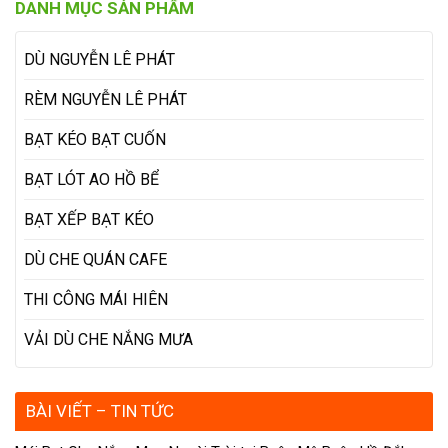
DANH MỤC SẢN PHẨM
nhiêu 1m2
THÀNH ĐỒNG NAI, NHẬN MAY ÉP
DÙ NGUYỄN LÊ PHÁT
RÈM NGUYỄN LÊ PHÁT
BẠT KÉO BẠT CUỐN
BẠT LÓT AO HỒ BỂ
BẠT XẾP BẠT KÉO
DÙ CHE QUÁN CAFE
THI CÔNG MÁI HIÊN
VẢI DÙ CHE NẮNG MƯA
BÀI VIẾT – TIN TỨC