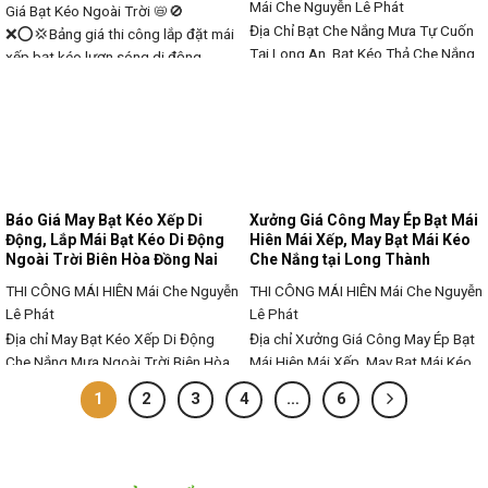
Mái Che Nguyễn Lê Phát
Giá Bạt Kéo Ngoài Trời 📛🚫
Địa Chỉ Bạt Che Nắng Mưa Tự Cuốn
❌⭕💢Bảng giá thi công lắp đặt mái
Tại Long An, Bạt Kéo Thả Che Nắng
xếp bạt kéo lượn sóng di động
Ngoài Trời Long An Nếu như khách
ngoài trời, Giá lắp đặt mái xếp bạt
hàng đang có nhu cầu muốn được
kéo lượn sóng diện tích < 80m2
hỗ trợ về bạt che nắng mưa tự cuốn
❌Giá 340.000đ/1m2💢 với nhu cầu
hoặc bạt mái thả tự cuốn và đôi khi
hiện nay của khách hàng muốn tìm
khách hàng còn gọi là bạt kéo
hiểu về giá bạt kéo trọn gói cho quá
trình
Báo Giá May Bạt Kéo Xếp Di
Xưởng Giá Công May Ép Bạt Mái
Động, Lắp Mái Bạt Kéo Di Động
Hiên Mái Xếp, May Bạt Mái Kéo
Ngoài Trời Biên Hòa Đồng Nai
Che Nắng tại Long Thành
THI CÔNG MÁI HIÊN
Mái Che Nguyễn
THI CÔNG MÁI HIÊN
Mái Che Nguyễn
Lê Phát
Lê Phát
Địa chỉ May Bạt Kéo Xếp Di Động
Địa chỉ Xưởng Giá Công May Ép Bạt
Che Nắng Mưa Ngoài Trời Biên Hòa
Mái Hiên Mái Xếp, May Bạt Mái Kéo
Đồng Nai Báo Giá May Bạt Kéo Xếp
Che Nắng tại Long Thành Xưởng Giá
1
2
3
4
…
6
Di Động Che Nắng Mưa Ngoài Trời
Công May Ép Bạt Mái Hiên Mái Xếp,
Biên Hòa Đồng Nai ✅✅Mái xếp lượn
May Bạt Mái Kéo Che Nắng tại Long
sóng hay còn gọi là mái bạt xếp, mái
Thành ✅✅ CUNG CẤP BẠT CHE
che bạt xếp, mái bạt kéo lùa bao
NẮNG CHÍNH HÃNG TẠI LONG