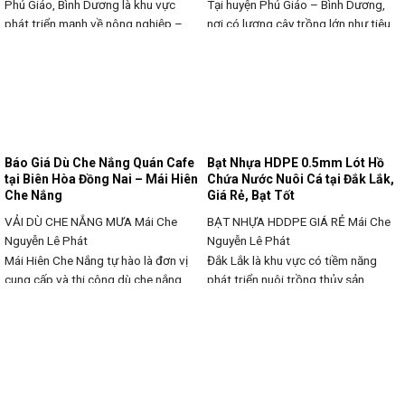
Phú Giáo, Bình Dương là khu vực
Tại huyện Phú Giáo – Bình Dương,
phát triển mạnh về nông nghiệp –
nơi có lượng cây trồng lớn như tiêu,
dịch vụ – đô thị mới. Với khí hậu
điều, cao su và các mô hình trang
nắng nóng gay gắt xen kẽ mưa bất
trại nuôi cá, lươn, vịt, việc xây dựng
chợt, nhu cầu sử dụng bạt che nắng
ao hồ chứa nước tưới là nhu cầu
mưa ngoài trời, bạt kéo thả quay tay
thiết yếu. Trong đó, giải pháp sử
ngày càng phổ biến trong dân cư,
dụng bạt nhựa HDPE để lót ao hồ
doanh
đang
Báo Giá Dù Che Nắng Quán Cafe
Bạt Nhựa HDPE 0.5mm Lót Hồ
tại Biên Hòa Đồng Nai – Mái Hiên
Chứa Nước Nuôi Cá tại Đắk Lắk,
Che Nắng
Giá Rẻ, Bạt Tốt
VẢI DÙ CHE NẮNG MƯA
Mái Che
BẠT NHỰA HDDPE GIÁ RẺ
Mái Che
Nguyễn Lê Phát
Nguyễn Lê Phát
Mái Hiên Che Nắng tự hào là đơn vị
Đắk Lắk là khu vực có tiềm năng
cung cấp và thi công dù che nắng
phát triển nuôi trồng thủy sản,
quán cafe chất lượng cao, giá tốt
nhưng việc giữ nước ổn định cho ao
nhất tại khu vực Biên Hòa, Đồng Nai.
nuôi cá luôn là thách thức lớn. Bạt
Với kinh nghiệm nhiều năm, chúng
nhựa HDPE 0.5mm là giải pháp tối
tôi luôn hiểu rõ nhu cầu về sản phẩm
ưu giúp ngăn rò rỉ, duy trì mực nước
dù che nắng đa dạng, bền đẹp, có
ổn định, hạn chế tác động từ môi
trường