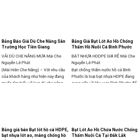
cây , nuôi cá tại Xuân Lộc Đồng Nai.
NGUYỄN LÊ PHÁTĐịa chỉ cơ sở sản
Thì ở đây khách hàng đang tìm kiếm
xuất: 31B/28 Đường ĐT743, Tân
một địa chỉ đơn vị chuyên cung cấp
Đông Hiệp, TP.Dĩ An, Bình Dương
các dòng loại bạt nào lót
Liên hệ: Nguyễn Lê Phát Phone:
0979 102222 - 0917 378 979
Email: nguyenlephat.vn@gmail.com
Bảng Báo Giá Dù Che Nắng Sân
Bảng Giá Bạt Lót Ao Hồ Chống
Website:
Trường Học Tiền Giang
Thấm Hồ Nuôi Cá Bình Phước
VẢI DÙ CHE NẮNG MƯA
Mái Che
BẠT NHỰA HDDPE GIÁ RẺ
Mái Che
Nguyễn Lê Phát
Nguyễn Lê Phát
(Mái Hiên Che Nắng) – Với nhu cầu
Bạt chống thấm nước hồ cá Bình
của khách hàng như hiện nay đang
Phước là loại bạt nhựa HDPE đang
muốn tìm hiểu về loại dù che nắng
cung cấp về khu vực Bình Phước để
sân trường Tiền Giang giá rẻ và vải
nhu cầu khách hàng đang muốn làm
loại tốt ở khu vực Tiền Giang thì với
ao hồ chứa trữ nước , làm hồ nuôi cá
nhu cầu như thế này thì ở hiện tại Mái
bằng loại bạt chống thấm HDPE này
Hiên Che Nắng của đơn
thì có thể xem tham khảo với nội
dung
Bảng giá bán Bạt lót hồ cá HDPE,
Bạt Lót Ao Hồ Chứa Nước Chống
bạt nhựa lót ao, màng chống hồ
Thấm Nuôi Cá Tại Đắk Lắk