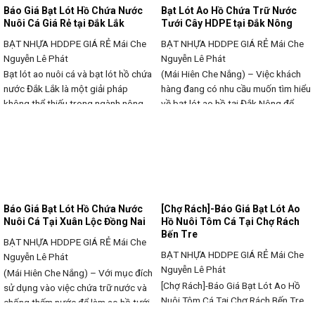
Báo Giá Bạt Lót Hồ Chứa Nước
Bạt Lót Ao Hồ Chứa Trữ Nước
Nuôi Cá Giá Rẻ tại Đắk Lắk
Tưới Cây HDPE tại Đắk Nông
BẠT NHỰA HDDPE GIÁ RẺ
Mái Che
BẠT NHỰA HDDPE GIÁ RẺ
Mái Che
Nguyễn Lê Phát
Nguyễn Lê Phát
Bạt lót ao nuôi cá và bạt lót hồ chứa
(Mái Hiên Che Nắng) – Việc khách
nước Đắk Lắk là một giải pháp
hàng đang có nhu cầu muốn tìm hiểu
không thể thiếu trong ngành nông
về bạt lót ao hồ tại Đắk Nông để
nghiệp và nuôi trồng thủy sản tại
chứa trữ nước tưới cây cũng như
Đắk Lắk, nơi có hệ thống nông
nuôi cá. Thì ở đây, với công ty nhiều
nghiệp phát triển mạnh mẽ. Với khả
năm trong lĩnh vực xây dựng cung
năng chống thấm vượt trội, chi phí
cấp bạt lót ao hồ chứa nước, bạt
thấp và hiệu quả cao,
Báo Giá Bạt Lót Hồ Chứa Nước
[Chợ Rách]-Báo Giá Bạt Lót Ao
Nuôi Cá Tại Xuân Lộc Đồng Nai
Hồ Nuôi Tôm Cá Tại Chợ Rách
Bến Tre
BẠT NHỰA HDDPE GIÁ RẺ
Mái Che
BẠT NHỰA HDDPE GIÁ RẺ
Mái Che
Nguyễn Lê Phát
Nguyễn Lê Phát
(Mái Hiên Che Nắng) – Với mục đích
[Chợ Rách]-Báo Giá Bạt Lót Ao Hồ
sử dụng vào việc chứa trữ nước và
Nuôi Tôm Cá Tại Chợ Rách Bến Tre
chống thấm nước để làm ao hồ tưới
Thông tin liên hệ: CÔNG TY BẠT