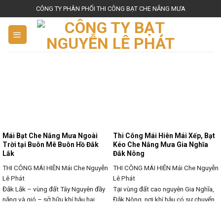
S
CÔNG TY PHÂN PHỐI THI CÔNG BẠT CHE NẮNG MƯA
k
i
p
t
o
c
o
n
t
e
Mái Bạt Che Nắng Mưa Ngoài
Thi Công Mái Hiên Mái Xếp, Bạt
n
Trời tại Buôn Mê Buôn Hồ Đắk
Kéo Che Nắng Mưa Gia Nghĩa
Lắk
Đắk Nông
t
THI CÔNG MÁI HIÊN
Mái Che Nguyễn
THI CÔNG MÁI HIÊN
Mái Che Nguyễn
Lê Phát
Lê Phát
Đắk Lắk – vùng đất Tây Nguyên đầy
Tại vùng đất cao nguyên Gia Nghĩa,
nắng và gió – sở hữu khí hậu hai
Đắk Nông, nơi khí hậu có sự chuyển
mùa mưa nắng rõ rệt. Với cái nắng
biến rõ rệt giữa mùa nắng gắt và
gay gắt của mùa khô và những cơn
mùa mưa kéo dài, nhu cầu lắp đặt