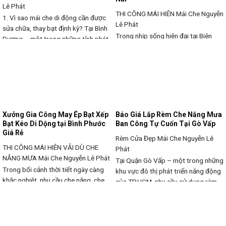
Lê Phát
THI CÔNG MÁI HIÊN
Mái Che Nguyễn
1. Vì sao mái che di động cần được
Lê Phát
sửa chữa, thay bạt định kỳ? Tại Bình
Trong nhịp sống hiện đại tại Biên
Dương – một trong những tỉnh phát
Hoà – Đồng Nai, những quán cà phê,
triển mạnh về công nghiệp và dịch
nhà hàng, cửa hàng kinh doanh hay
vụ, nhu cầu sử dụng mái che di
không gian sân vườn gia đình đều
động, mái hiên, mái xếp ngày càng
cần đến mái che nắng mưa di động
tăng. Các quán cà phê, nhà hàng,
để tạo sự thoải mái và tiện nghi. Tuy
quán nhậu,
nhiên, sau một thời gian sử dụng,
lớp bạt
Xưởng Gia Công May Ép Bạt Xếp
Báo Giá Lắp Rèm Che Nắng Mưa
Bạt Kéo Di Dộng tại Bình Phước
Ban Công Tự Cuốn Tại Gò Vấp
Giá Rẻ
Rèm Cửa Đẹp
Mái Che Nguyễn Lê
THI CÔNG MÁI HIÊN VẢI DÙ CHE
Phát
NẮNG MƯA
Mái Che Nguyễn Lê Phát
Tại Quận Gò Vấp – một trong những
Trong bối cảnh thời tiết ngày càng
khu vực đô thị phát triển năng động
khắc nghiệt, nhu cầu che nắng, che
của TP.HCM, nhu cầu sử dụng rèm
mưa, linh hoạt không gian đang trở
che nắng ban công tự cuốn ngày
thành nhu cầu cấp thiết trong nhiều
càng tăng cao. Với khí hậu nhiệt đới
lĩnh vực: kinh doanh, sản xuất, nhà ở,
gió mùa, nắng nóng quanh năm, việc
khu vui chơi,… Tại Bình Phước, các
lắp đặt rèm che nắng không chỉ bảo