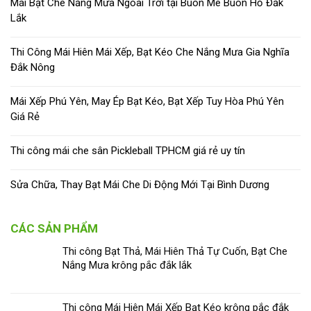
Mái Bạt Che Nắng Mưa Ngoài Trời tại Buôn Mê Buôn Hồ Đắk
Lắk
Thi Công Mái Hiên Mái Xếp, Bạt Kéo Che Nắng Mưa Gia Nghĩa
Đắk Nông
Mái Xếp Phú Yên, May Ép Bạt Kéo, Bạt Xếp Tuy Hòa Phú Yên
Giá Rẻ
Thi công mái che sân Pickleball TPHCM giá rẻ uy tín
Sửa Chữa, Thay Bạt Mái Che Di Động Mới Tại Bình Dương
CÁC SẢN PHẨM
Thi công Bạt Thả, Mái Hiên Thả Tự Cuốn, Bạt Che
Nắng Mưa krông pắc đắk lắk
Thi công Mái Hiên Mái Xếp Bạt Kéo krông pắc đắk