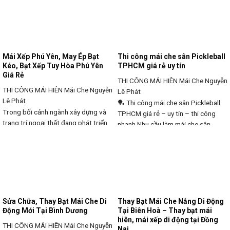
mưa tầm tã kéo dài của mùa mưa,
mái hiên, mái xếp di động đang trở
việc bảo vệ không gian sống, kinh
nên cấp thiết hơn bao giờ hết.
doanh ngoài trời trở thành nhu cầu
Không chỉ các hộ gia đình, mà các
chủ
Mái Xếp Phú Yên, May Ép Bạt
Thi công mái che sân Pickleball
Kéo, Bạt Xếp Tuy Hòa Phú Yên
TPHCM giá rẻ uy tín
Giá Rẻ
THI CÔNG MÁI HIÊN
Mái Che Nguyễn
THI CÔNG MÁI HIÊN
Mái Che Nguyễn
Lê Phát
Lê Phát
🏓 Thi công mái che sân Pickleball
Trong bối cảnh ngành xây dựng và
TPHCM giá rẻ – uy tín – thi công
trang trí ngoại thất đang phát triển
nhanh Nhu cầu làm mái che sân
mạnh mẽ, nhu cầu về các loại mái
Pickleball tại TP.HCM đang tăng
che di động, mái xếp bạt kéo ngày
mạnh do thời tiết nắng nóng, mưa
càng tăng cao. Không chỉ tại các đô
thất thường. Việc thi công mái che
thị lớn như TP. Hồ Chí Minh hay Bình
giúp sân hoạt động ổn định quanh
Dương, mà ngay tại vùng đất đầy
năm, tăng hiệu quả kinh doanh
nắng
Sửa Chữa, Thay Bạt Mái Che Di
Thay Bạt Mái Che Nắng Di Động
Động Mới Tại Bình Dương
Tại Biên Hoà – Thay bạt mái
hiên, mái xếp di động tại Đồng
THI CÔNG MÁI HIÊN
Mái Che Nguyễn
Nai