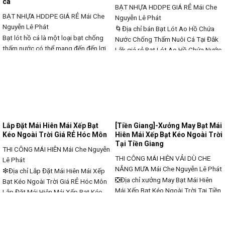
cá
BẠT NHỰA HDDPE GIÁ RẺ
Mái Che
BẠT NHỰA HDDPE GIÁ RẺ
Mái Che
Nguyễn Lê Phát
Nguyễn Lê Phát
🌀Địa chỉ bán Bạt Lót Ao Hồ Chứa
Bạt lót hồ cá là một loại bạt chống
Nước Chống Thấm Nuôi Cá Tại Đắk
thấm nước có thể mang đến đến lợi
Lắk giá rẻ Bạt Lót Ao Hồ Chứa Nước
ích kinh tế cho nhu cầu người tiêu
Chống Thấm Nuôi Cá Tại Đắk Lắk
dùng khi chuyển sang công nghệ lót
❇✳❎✓Giá bán☑️Bạt nhựa HDPE lót
bạt nuôi cá trong bể xi măng hoặc
ao hồ chứa nước nuôi tôm cá
ao hồ đất. Đây là một mô hình nuôi
❎Màng chống thấm⚡Bạt Lót bờ
cá trong ao hồ lót bạt
ao⚡Uy tín SỐ 1 , Chất lượng✍Cung
cấp
Lắp Đặt Mái Hiên Mái Xếp Bạt
[Tiền Giang]-Xưởng May Bạt Mái
Kéo Ngoài Trời Giá RẺ Hóc Môn
Hiên Mái Xếp Bạt Kéo Ngoài Trời
Tại Tiền Giang
THI CÔNG MÁI HIÊN
Mái Che Nguyễn
THI CÔNG MÁI HIÊN VẢI DÙ CHE
Lê Phát
NẮNG MƯA
Mái Che Nguyễn Lê Phát
❇Địa chỉ Lắp Đặt Mái Hiên Mái Xếp
❎Địa chỉ xưởng May Bạt Mái Hiên
Bạt Kéo Ngoài Trời Giá RẺ Hóc Môn
Mái Xếp Bạt Kéo Ngoài Trời Tại Tiền
Lắp Đặt Mái Hiên Mái Xếp Bạt Kéo
Giang May Bạt Mái Hiên Mái Xếp Bạt
Ngoài Trời Giá RẺ Hóc Môn
Kéo Ngoài Trời Tại Tiền
❇✳❎✓Báo Giá Lắp Mái Hiên Quay
Giang❇✳❎✓Lắp Đặt Mái Hiên Mái
Tay, Mái Che Cố Định tại Hóc