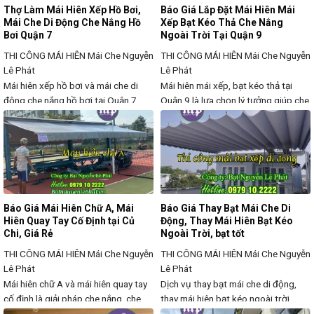
Thợ Làm Mái Hiên Xếp Hồ Bơi,
Báo Giá Lắp Đặt Mái Hiên Mái
Mái Che Di Động Che Nắng Hồ
Xếp Bạt Kéo Thả Che Nắng
Bơi Quận 7
Ngoài Trời Tại Quận 9
THI CÔNG MÁI HIÊN
Mái Che Nguyễn
THI CÔNG MÁI HIÊN
Mái Che Nguyễn
Lê Phát
Lê Phát
Mái hiên xếp hồ bơi và mái che di
Mái hiên mái xếp, bạt kéo thả tại
động che nắng hồ bơi tại Quận 7
Quận 9 là lựa chọn lý tưởng giúp che
đang trở thành lựa chọn phổ biến
nắng, chắn mưa hiệu quả cho nhà ở,
nhờ khả năng linh hoạt, bảo vệ
quán cà phê, nhà hàng, khách sạn,
không gian bể bơi khỏi nắng gắt,
khu vui chơi và không gian kinh
mưa lớn và giúp duy trì chất lượng
doanh ngoài trời. Với thiết kế linh
nước sạch. Với thiết kế hiện đại, dễ
hoạt, dễ dàng điều chỉnh theo nhu
dàng
cầu sử
Báo Giá Mái Hiên Chữ A, Mái
Báo Giá Thay Bạt Mái Che Di
Hiên Quay Tay Cố Định tại Củ
Động, Thay Mái Hiên Bạt Kéo
Chi, Giá Rẻ
Ngoài Trời, bạt tốt
THI CÔNG MÁI HIÊN
Mái Che Nguyễn
THI CÔNG MÁI HIÊN
Mái Che Nguyễn
Lê Phát
Lê Phát
Mái hiên chữ A và mái hiên quay tay
Dịch vụ thay bạt mái che di động,
cố định là giải pháp che nắng, che
thay mái hiên bạt kéo ngoài trời
mưa hiệu quả, giúp bảo vệ không
đang ngày càng được ưa chuộng,