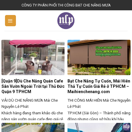
S
CÔNG TY PHÂN PHỐI THI CÔNG BẠT CHE NẮNG MƯA
k
i
p
t
o
c
o
n
t
e
[Quận 9]Dù Che Nắng Quán Cafe
Bạt Che Nắng Tự Cuốn, Mái Hiên
n
Sân Vườn Ngoài Trời tại Thủ Đức
Thả Tự Cuốn Giá Rẻ ở TPHCM –
Quận 9 TPHCM
Maihienchenang.com
t
VẢI DÙ CHE NẮNG MƯA
Mái Che
THI CÔNG MÁI HIÊN
Mái Che Nguyễn
Nguyễn Lê Phát
Lê Phát
Khách hàng đang tham khảo dù che
TP.HCM (Sài Gòn) – Thành phố năng
nắng sân vườn quán cafe đẹp giá rẻ
động nhưng cũng sở hữu khí hậu
mẫu mới 2021 để tìm sản phẩm mới
“đỏng đảnh” bậc nhất với hai mùa
hiện đại nhất hiện nay của dù che
mưa nắng rõ rệt. Cái nắng gay gắt