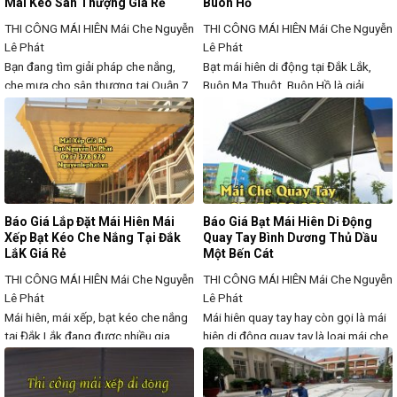
Mái Kéo Sân Thượng Giá Rẻ
Buôn Hồ
THI CÔNG MÁI HIÊN
Mái Che Nguyễn
THI CÔNG MÁI HIÊN
Mái Che Nguyễn
Lê Phát
Lê Phát
Bạn đang tìm giải pháp che nắng,
Bạt mái hiên di động tại Đắk Lắk,
che mưa cho sân thượng tại Quận 7,
Buôn Ma Thuột, Buôn Hồ là giải
TPHCM? Mái che sân thượng, bạt
pháp hoàn hảo giúp che nắng, chắn
mái kéo di động là lựa chọn lý tưởng
mưa hiệu quả, phù hợp cho nhà ở,
giúp bảo vệ không gian, tạo bóng
quán cà phê, nhà hàng, khách sạn và
mát, chống nóng hiệu quả mà vẫn
các không gian kinh doanh ngoài
đảm bảo sự thông thoáng. Chúng
trời. Với thiết kế linh hoạt, dễ kéo ra
tôi chuyên thi công lắp
hoặc thu
Báo Giá Lắp Đặt Mái Hiên Mái
Báo Giá Bạt Mái Hiên Di Động
Xếp Bạt Kéo Che Nắng Tại Đắk
Quay Tay Bình Dương Thủ Dầu
LắK Giá Rẻ
Một Bến Cát
THI CÔNG MÁI HIÊN
Mái Che Nguyễn
THI CÔNG MÁI HIÊN
Mái Che Nguyễn
Lê Phát
Lê Phát
Mái hiên, mái xếp, bạt kéo che nắng
Mái hiên quay tay hay còn gọi là mái
tại Đắk Lắk đang được nhiều gia
hiên di động quay tay là loại mái che
đình, quán cà phê, nhà hàng và khu
hoạt động theo cơ chế điều khiển
kinh doanh ngoài trời lựa chọn nhờ
vải bạt mái che co hoặc duỗi theo
vào khả năng che nắng, chắn mưa
cách thức dùng tay quay. Đây là loại