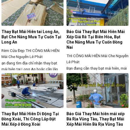
nắng mưa quán bán hàng cafe sân
như đổ lửa vào buổi trưa hay những
vườn? Hiện Mái Hiên Che Nắng bán
cơn mưa giông tạt mạnh vào buổi
dù che nắng mưa quán cafe để
chiều luôn là nỗi ám ảnh của cư dân
khách hàng tham
sống tại
Thay Bạt Mái Hiên tai Long An,
Báo Giá Thay Bạt Mái Hiên Mái
Bạt Che Nắng Mưa Tự Cuốn Tại
Xếp Giá Rẻ Tại Biên Hòa, Bạt
Long An
Che Nắng Mưa Tự Cuốn Đồng
Nai
Rèm Cửa Đẹp THI CÔNG MÁI HIÊN
THI CÔNG MÁI HIÊN
Mái Che Nguyễn
Mái Che Nguyễn Lê Phát
Lê Phát
ạn đang tìm địa chỉ nhận thay bạt
Bạn đang cần thay bạt mái hiên, mái
mái hiên tại Long An hoặc cần lắp
xếp tại Biên Hòa, Đồng Nai với giá
mới bạt che nắng mưa tự cuốn với
rẻ, chất lượng bạt tốt, độ bền cao?
giá rẻ, thi công nhanh và bền đẹp
Sau thời gian sử dụng, bạt che nắng
ngoài trời? Với thời tiết nắng nóng,
mưa có thể bị rách, bạc màu hoặc
mưa nhiều theo mùa, các hộ gia
xuống cấp do thời tiết khắc nghiệt.
đình, quán ăn, quán cafe, cửa hàng
Việc thay mới bạt mái che không chỉ
tại Long
Thay Bạt Mái Hiên Di Động Tại
Báo Giá Thay Mái hiên mái xếp
Đồng Xoài, Thi Công Lắp Đặt
Bà Rịa Vũng Tàu, Thay Bạt Mái
Mái Xếp ở Đồng Xoài
Xếp Mái Hiên Bà Rịa Vũng Tàu