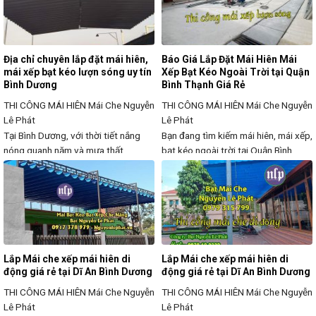
hiệu quả, độ bền cao và thiết kế linh
mái che được sử dụng rất phổ biến
hoạt. Đây là giải pháp hoàn hảo giúp
hiện nay. Thường được sử dụng
tối
Địa chỉ chuyên lắp đặt mái hiên,
Báo Giá Lắp Đặt Mái Hiên Mái
mái xếp bạt kéo lượn sóng uy tín
Xếp Bạt Kéo Ngoài Trời tại Quận
Bình Dương
Bình Thạnh Giá Rẻ
THI CÔNG MÁI HIÊN
Mái Che Nguyễn
THI CÔNG MÁI HIÊN
Mái Che Nguyễn
Lê Phát
Lê Phát
Tại Bình Dương, với thời tiết nắng
Bạn đang tìm kiếm mái hiên, mái xếp,
nóng quanh năm và mưa thất
bạt kéo ngoài trời tại Quận Bình
thường, mái hiên, mái xếp, bạt kéo
Thạnh với giá rẻ, chất lượng cao, độ
lượn sóng là giải pháp hiệu quả giúp
bền lâu dài? Chúng tôi cung cấp giải
che nắng, che mưa, bảo vệ không
pháp che nắng, che mưa hiệu quả,
gian ngoài trời mà vẫn đảm bảo tính
phù hợp với nhà ở, quán cà phê, nhà
thẩm mỹ và sự thoáng mát. Chúng
hàng, sân vườn, ban công, cửa hàng
tôi chuyên cung cấp và
kinh
Lắp Mái che xếp mái hiên di
Lắp Mái che xếp mái hiên di
động giá rẻ tại Dĩ An Bình Dương
động giá rẻ tại Dĩ An Bình Dương
THI CÔNG MÁI HIÊN
Mái Che Nguyễn
THI CÔNG MÁI HIÊN
Mái Che Nguyễn
Lê Phát
Lê Phát