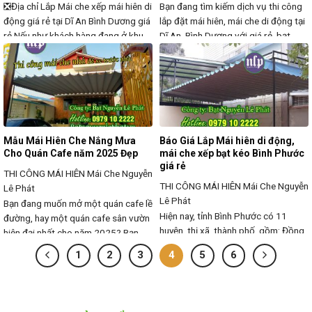
❎Địa chỉ Lắp Mái che xếp mái hiên di
Bạn đang tìm kiếm dịch vụ thi công
động giá rẻ tại Dĩ An Bình Dương giá
lắp đặt mái hiên, mái che di động tại
rẻ Nếu như khách hàng đang ở khu
Dĩ An, Bình Dương với giá rẻ, bạt
vực Bình Dương muốn lắp đặt mái
chất lượng cao, độ bền lâu dài? Mái
che Bình dương thì ở đây đơn vị
hiên, mái che di động là giải pháp tối
công ty đang là nơi để khách hàng
ưu giúp che nắng, che mưa hiệu quả,
có nhu cầu tham khảo về
tạo không gian thoáng mát,
Mẫu Mái Hiên Che Nắng Mưa
Báo Giá Lắp Mái hiên di động,
Cho Quán Cafe năm 2025 Đẹp
mái che xếp bạt kéo Bình Phước
giá rẻ
THI CÔNG MÁI HIÊN
Mái Che Nguyễn
THI CÔNG MÁI HIÊN
Mái Che Nguyễn
Lê Phát
Lê Phát
Bạn đang muốn mở một quán cafe lề
Hiện nay, tỉnh Bình Phước có 11
đường, hay một quán cafe sân vườn
huyện, thị xã, thành phố, gồm: Đồng
hiện đại nhất cho năm 2025? Bạn
Xoài, Phước Long, Bình Long, Chơn
đang băn khoăn lựa chọn thiết kế
1
2
3
4
5
6
Thành, Đồng Phú, Bù Đăng, Bù Đốp,
phù hợp, đẹp mắt mà vẫn đảm bảo
Bù Gia Mập, Lộc Ninh, Hớn Quản,
được không gian thoáng mát thoải
Phú Riềng. Và với mô hình kinh
mái? Đơn vị thi công và cung cấp
doanh quán cafe, quán nhậu thì bạn
bạt xếp giá rẻ