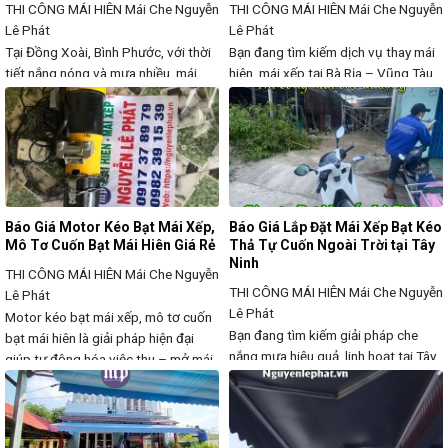
THI CÔNG MÁI HIÊN
Mái Che Nguyễn
THI CÔNG MÁI HIÊN
Mái Che Nguyễn
Lê Phát
Lê Phát
Tại Đồng Xoài, Bình Phước, với thời
Bạn đang tìm kiếm dịch vụ thay mái
tiết nắng nóng và mưa nhiều, mái
hiên, mái xếp tại Bà Rịa – Vũng Tàu
hiên di động, mái xếp là giải pháp
với bạt chất lượng cao, giá hợp lý, thi
hiệu quả giúp che nắng, che mưa,
công nhanh chóng? Sau thời gian sử
bảo vệ không gian ngoài trời. Tuy
dụng, bạt mái che có thể bị rách,
nhiên, sau thời gian sử dụng, bạt mái
bạc màu, xuống cấp, ảnh hưởng đến
hiên có thể bị rách, bạc màu hoặc hư
thẩm mỹ và khả năng che chắn.
hỏng, ảnh
Báo Giá Motor Kéo Bạt Mái Xếp,
Báo Giá Lắp Đặt Mái Xếp Bạt Kéo
Mô Tơ Cuốn Bạt Mái Hiên Giá Rẻ
Thả Tự Cuốn Ngoài Trời tại Tây
Ninh
THI CÔNG MÁI HIÊN
Mái Che Nguyễn
THI CÔNG MÁI HIÊN
Mái Che Nguyễn
Lê Phát
Lê Phát
Motor kéo bạt mái xếp, mô tơ cuốn
Bạn đang tìm kiếm giải pháp che
bạt mái hiên là giải pháp hiện đại
nắng mưa hiệu quả, linh hoạt tại Tây
giúp tự động hóa việc thu – mở mái
Ninh? Mái xếp bạt kéo thả tự cuốn là
che, mang lại sự tiện lợi, tiết kiệm
lựa chọn hoàn hảo giúp bảo vệ
thời gian và công sức so với hệ
không gian ngoài trời, đồng thời
thống kéo tay truyền thống. Sản
đảm bảo sự thoáng mát, tiện lợi khi
phẩm phù hợp cho nhà ở, quán cà