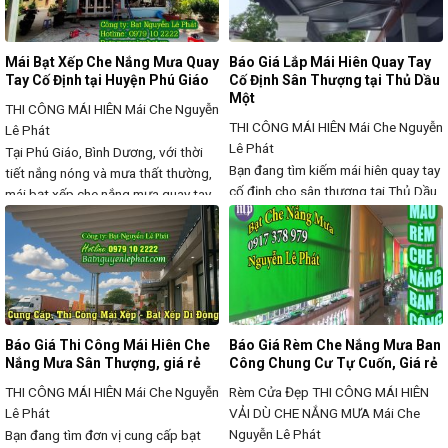
sử dụng. Chúng tôi chuyên cung cấp
và lắp đặt
Mái Bạt Xếp Che Nắng Mưa Quay
Báo Giá Lắp Mái Hiên Quay Tay
Tay Cố Định tại Huyện Phú Giáo
Cố Định Sân Thượng tại Thủ Dầu
Một
THI CÔNG MÁI HIÊN
Mái Che Nguyễn
THI CÔNG MÁI HIÊN
Mái Che Nguyễn
Lê Phát
Lê Phát
Tại Phú Giáo, Bình Dương, với thời
Bạn đang tìm kiếm mái hiên quay tay
tiết nắng nóng và mưa thất thường,
cố định cho sân thượng tại Thủ Dầu
mái bạt xếp che nắng mưa quay tay
Một để che nắng, che mưa, bảo vệ
cố định là giải pháp hiệu quả giúp
không gian mà vẫn đảm bảo sự
bảo vệ không gian ngoài trời, tạo
thoáng mát, tiện lợi? Mái hiên quay
bóng mát, chống thấm nước mà vẫn
tay cố định là giải pháp bền vững,
giữ được sự thoáng mát. Chúng tôi
chắc chắn, giúp bạn tận dụng tối đa
cung cấp mái bạt
sân
Báo Giá Thi Công Mái Hiên Che
Báo Giá Rèm Che Nắng Mưa Ban
Nắng Mưa Sân Thượng, giá rẻ
Công Chung Cư Tự Cuốn, Giá rẻ
THI CÔNG MÁI HIÊN
Mái Che Nguyễn
Rèm Cửa Đẹp THI CÔNG MÁI HIÊN
Lê Phát
VẢI DÙ CHE NẮNG MƯA
Mái Che
Nguyễn Lê Phát
Bạn đang tìm đơn vị cung cấp bạt