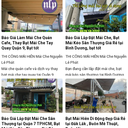
gian ngoài trời một cách tối ưu. Với
giúp cải thiện chất lượng che nắng,
thiết kế chắc chắn, thẩm mỹ, dễ sử
chắn mưa và nâng cao tính thẩm mỹ
dụng, hai loại mái hiên này được ứng
cho không gian ngoài trời. Theo thời
dụng rộng rãi cho quán cà phê,
gian, bạt che có thể bị hư hỏng, bạc
màu, rách do
Báo Giá Làm Mái Che Quán
Báo Giá Lắp Đặt Mái Che, Bạt
Cafe, Thay Bạt Mái Che Tay
Mái Kéo Sân Thượng Giá Rẻ tại
Quay Quận 9, Bạt tốt
Bình Dương, bạt tốt
THI CÔNG MÁI HIÊN
Mái Che Nguyễn
THI CÔNG MÁI HIÊN
Mái Che Nguyễn
Lê Phát
Lê Phát
Mái che quán cafe và dịch vụ thay
Bạn đang cần lắp đặt mái che, bạt
bạt mái che tay quay tại Quận 9
mái kéo sân thượng tại Bình Dương
đang trở thành xu hướng phổ biến
để che nắng, che mưa, tạo không
giúp không gian kinh doanh ngoài
gian thoáng mát, chống nóng hiệu
trời luôn mát mẻ, chuyên nghiệp và
quả? Mái che sân thượng di động
thu hút khách hàng. Với khả năng
hoặc cố định là giải pháp lý tưởng
che nắng, chống mưa hiệu quả, mái
giúp bảo vệ không gian ngoài trời,
che giúp bảo vệ nội
nâng cao tính thẩm mỹ
Báo Giá Lắp Đặt Mái Che Sân
Bạt Mái Hiên Di Động Đẹp Giá Rẻ
Thượng tại Quận 7 TPHCM, Bạt
tại Đắk Lắk , Buôn Mê Thuật,