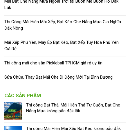
Mái Bạt Che Nắng Mưa Ngoài Trời tại Buôn Mê Buôn Hồ Đắk
Lắk
Thi Công Mái Hiên Mái Xếp, Bạt Kéo Che Nắng Mưa Gia Nghĩa
Đắk Nông
Mái Xếp Phú Yên, May Ép Bạt Kéo, Bạt Xếp Tuy Hòa Phú Yên
Giá Rẻ
Thi công mái che sân Pickleball TPHCM giá rẻ uy tín
Sửa Chữa, Thay Bạt Mái Che Di Động Mới Tại Bình Dương
CÁC SẢN PHẨM
Thi công Bạt Thả, Mái Hiên Thả Tự Cuốn, Bạt Che
Nắng Mưa krông pắc đắk lắk
Thi công Mái Hiên Mái Xếp Bạt Kéo krông pắc đắk