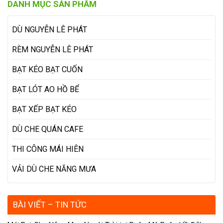
DANH MỤC SẢN PHẨM
cần phải có mái hiên che nắng
DÙ NGUYỄN LÊ PHÁT
RÈM NGUYỄN LÊ PHÁT
BẠT KÉO BẠT CUỐN
BẠT LÓT AO HỒ BỂ
BẠT XẾP BẠT KÉO
DÙ CHE QUÁN CAFE
THI CÔNG MÁI HIÊN
VẢI DÙ CHE NẮNG MƯA
BÀI VIẾT – TIN TỨC