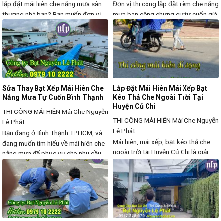
lắp đặt mái hiên che nắng mưa sân
Đơn vị thi công lắp đặt rèm che nắng
thượng nhà bạn? Bạn muốn đơn vị
mưa ban công chưng cư tự cuốn giá
thi công lắp đặt uy tín chất lượng
rẻ Bạn đang tìm đơn vị cung cấp bạt
nhiệt tình nhất để bạn yên tâm về
lắp đặt mái hiên che nắng mưa sân
công trình khuôn viên nhà bạn vừa
thượng nhà bạn? Bạn muốn đơn vị
đẹp lại vừa chắc chắn theo như ý
thi công lắp đặt uy tín chất lượng
của
nhiệt tình nhất để bạn yên
Sửa Thay Bạt Xếp Mái Hiên Che
Lắp Đặt Mái Hiên Mái Xếp Bạt
Nắng Mưa Tự Cuốn Bình Thạnh
Kéo Thả Che Ngoài Trời Tại
Huyện Củ Chi
THI CÔNG MÁI HIÊN
Mái Che Nguyễn
THI CÔNG MÁI HIÊN
Mái Che Nguyễn
Lê Phát
Lê Phát
Bạn đang ở Bình Thạnh TPHCM, và
Mái hiên, mái xếp, bạt kéo thả che
đang muốn tìm hiểu về mái hiên che
ngoài trời tại Huyện Củ Chi là giải
nắng mưa để phục vụ cho nhu cầu
pháp tối ưu giúp bảo vệ không gian
công việc của bạn/ hoặc bạn đang
khỏi tác động của thời tiết, tăng tính
muốn Sửa Thay Bạt Xếp Mái Hiên
thẩm mỹ và nâng cao tiện ích cho
Che Nắng Mưa Tự Cuốn Bình
nhà ở, quán cà phê, nhà hàng, khu
Thạnh/. Vâng, với Công ty Mái Che
vui chơi ngoài trời. Với thiết kế
Nguyễn Lê Phát chuyên thiết kế