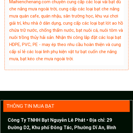
Maihienchenang.com chuyên cung cấp các loại vải bạt dù
che nắng mưa ngoài trời, cung cấp các loại bạt che nắng
mưa quán cafe, quán nhậu, sân trường học, khu vui chơi
giải trí, khu nhà ở dân dụng, cung cấp các loại bạt lót ao hồ
chứa trữ nước, chống thấm nước, bạt nuôi cá, nuôi tôm và
nuôi trồng thủy hải sản. Nhận thi công lắp đặt các loại bạt
HDPE, PVC, PE - may ép theo nhu cầu hoàn thiện và cung
cấp sỉ lẻ các loại linh phụ kiện vật tư bạt cuốn che nắng
mưa, bạt kéo che mưa ngoài trời.
THÔNG TIN MUA BẠT
Công Ty TNHH Bạt Nguyễn Lê Phát
• Địa chỉ: 29
Đường D2, Khu phố Đông Tác, Phường Dĩ An, Bình