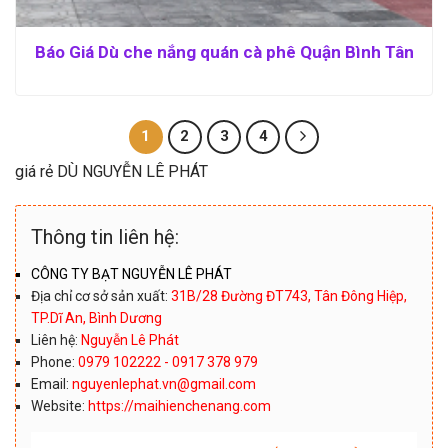
Báo Giá Dù che nắng quán cà phê Quận Bình Tân
1
2
3
4
giá rẻ DÙ NGUYỄN LÊ PHÁT
Thông tin liên hệ:
CÔNG TY BẠT NGUYỄN LÊ PHÁT
Địa chỉ cơ sở sản xuất:
31B/28 Đường ĐT743, Tân Đông Hiệp,
TP.Dĩ An, Bình Dương
Liên hệ:
Nguyễn Lê Phát
Phone:
0979 102222 - 0917 378 979
Email:
nguyenlephat.vn@gmail.com
Website:
https://maihienchenang.com