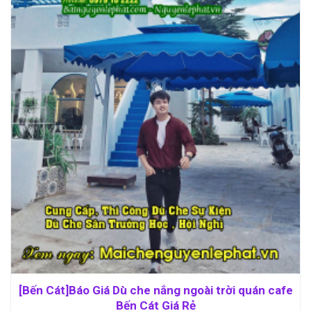
[Bến Cát]Báo Giá Dù che nắng ngoài trời quán cafe
Bến Cát Giá Rẻ