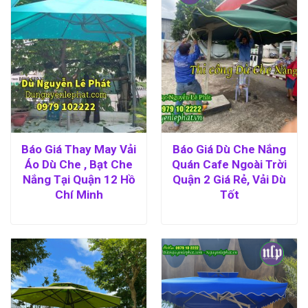
Báo Giá Thay May Vải
Báo Giá Dù Che Nắng
Áo Dù Che , Bạt Che
Quán Cafe Ngoài Trời
Nắng Tại Quận 12 Hồ
Quận 2 Giá Rẻ, Vải Dù
Chí Minh
Tốt