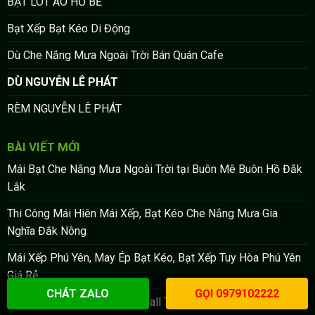
BẠT LÓT AO HỒ BỂ
Bạt Xếp Bạt Kéo Di Động
Dù Che Nắng Mưa Ngoài Trời Bán Quán Cafe
DÙ NGUYỄN LÊ PHÁT
RÈM NGUYỄN LÊ PHÁT
BÀI VIẾT MỚI
Mái Bạt Che Nắng Mưa Ngoài Trời tại Buôn Mê Buôn Hồ Đắk
Lắk
Thi Công Mái Hiên Mái Xếp, Bạt Kéo Che Nắng Mưa Gia
Nghĩa Đắk Nông
Mái Xếp Phú Yên, May Ép Bạt Kéo, Bạt Xếp Tuy Hòa Phú Yên
Giá Rẻ
CHÁT ZALO
GỌI 0979102222
Thi công mái che sân Pickleball TPHCM giá rẻ uy tín