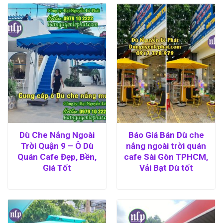
Dù Che Nắng Ngoài
Báo Giá Bán Dù che
Trời Quận 9 – Ô Dù
nắng ngoài trời quán
Quán Cafe Đẹp, Bền,
cafe Sài Gòn TPHCM,
Giá Tốt
Vải Bạt Dù tốt