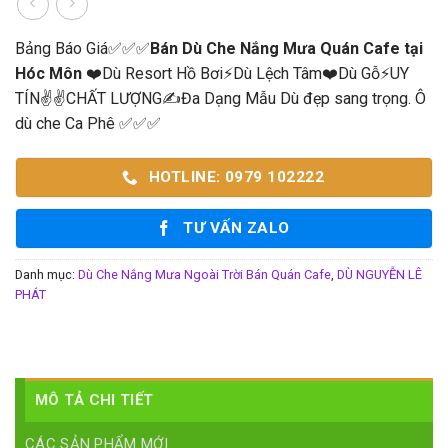
Bảng Báo Giá✅✅✅
Bán Dù Che Nắng Mưa Quán Cafe tại
Hóc Môn
❤️Dù Resort Hồ Bơi⚡Dù Lệch Tâm❤️Dù Gỗ⚡UY
TÍN✌✌CHẤT LƯỢNG✍Đa Dạng Mẫu Dù đẹp sang trọng. Ô
dù che Ca Phê ✅✅✅
HOTLINE: 0979 102222
TƯ VẤN ZALO
Danh mục:
Dù Che Nắng Mưa Ngoài Trời Bán Quán Cafe
,
DÙ NGUYỄN LÊ
PHÁT
MÔ TẢ CHI TIẾT
CÁC SẢN PHẨM MỚI