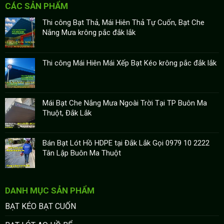
CÁC SẢN PHẨM
Thi công Bạt Thả, Mái Hiên Thả Tự Cuốn, Bạt Che
Nắng Mưa krông pắc đắk lắk
Thi công Mái Hiên Mái Xếp Bạt Kéo krông pắc đắk lắk
Mái Bạt Che Nắng Mưa Ngoài Trời Tại TP Buôn Ma
Thuột, Đắk Lắk
Bán Bạt Lót Hồ HDPE tại Đắk Lắk Gọi 0979 10 2222
Tân Lập Buôn Ma Thuột
DANH MỤC SẢN PHẨM
BẠT KÉO BẠT CUỐN