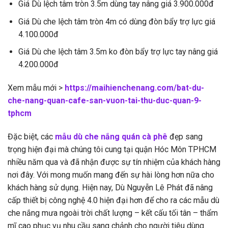
Giá Dù lệch tâm tròn 3.5m dùng tay nâng giá 3.900.000đ
Giá Dù che lệch tâm tròn 4m có dùng đòn bẩy trợ lực giá
4.100.000đ
Giá Dù che lệch tâm 3.5m ko đòn bẩy trợ lực tay nâng giá
4.200.000đ
Xem mẫu mới >
https://maihienchenang.com/bat-du-
che-nang-quan-cafe-san-vuon-tai-thu-duc-quan-9-
tphcm
Đặc biệt, các
mẫu dù che nắng quán cà phê
đẹp sang
trọng hiện đại mà chúng tôi cung tại quận Hóc Môn TPHCM
nhiều năm qua và đã nhận được sự tín nhiệm của khách hàng
nơi đây. Với mong muốn mang đến sự hài lòng hơn nữa cho
khách hàng sử dụng. Hiện nay, Dù Nguyễn Lê Phát đã nâng
cấp thiết bị công nghệ 4.0 hiện đại hơn để cho ra các mẫu dù
che nắng mưa ngoài trời chất lượng – kết cấu tối tân – thẩm
mĩ cao phục vụ nhu cầu sang chảnh cho người tiêu dùng.