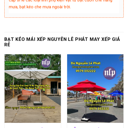
cấp sỉ lẻ các loại linh phụ kiện vật tư bạt cuốn che nắng
mưa, bạt kéo che mưa ngoài trời.
BẠT KÉO MÁI XẾP NGUYỄN LÊ PHÁT MAY XẾP GIÁ
RẺ