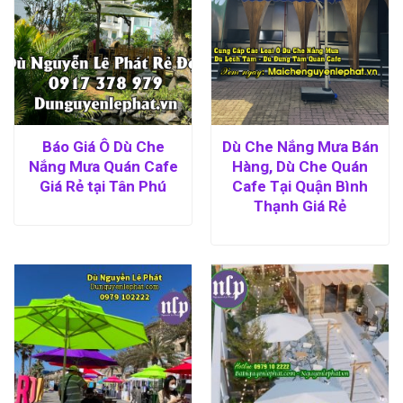
Báo Giá Ô Dù Che
Dù Che Nắng Mưa Bán
Nắng Mưa Quán Cafe
Hàng, Dù Che Quán
Giá Rẻ tại Tân Phú
Cafe Tại Quận Bình
Thạnh Giá Rẻ