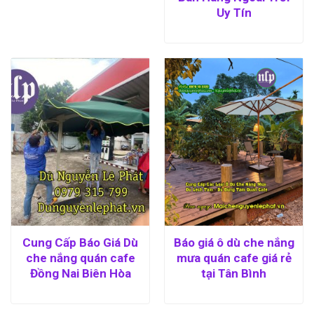
Uy Tín
Cung Cấp Báo Giá Dù
Báo giá ô dù che nắng
che nắng quán cafe
mưa quán cafe giá rẻ
Đồng Nai Biên Hòa
tại Tân Bình