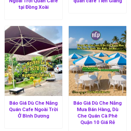
Ngoài Trời Quán Cafe
quán cafe Tiền Giang
tại Đồng Xoài
Báo Giá Dù Che Nắng
Báo Giá Dù Che Nắng
Quán Cafe Ngoài Trời
Mưa Bán Hàng, Dù
Ở Bình Dương
Che Quán Cà Phê
Quận 10 Giá Rẻ