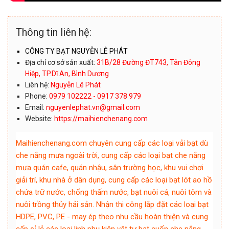
Thông tin liên hệ:
CÔNG TY BẠT NGUYỄN LÊ PHÁT
Địa chỉ cơ sở sản xuất:
31B/28 Đường ĐT743, Tân Đông
Hiệp, TP.Dĩ An, Bình Dương
Liên hệ:
Nguyễn Lê Phát
Phone:
0979 102222 - 0917 378 979
Email:
nguyenlephat.vn@gmail.com
Website:
https://maihienchenang.com
Maihienchenang.com chuyên cung cấp các loại vải bạt dù
che nắng mưa ngoài trời, cung cấp các loại bạt che nắng
mưa quán cafe, quán nhậu, sân trường học, khu vui chơi
giải trí, khu nhà ở dân dụng, cung cấp các loại bạt lót ao hồ
chứa trữ nước, chống thấm nước, bạt nuôi cá, nuôi tôm và
nuôi trồng thủy hải sản. Nhận thi công lắp đặt các loại bạt
HDPE, PVC, PE - may ép theo nhu cầu hoàn thiện và cung