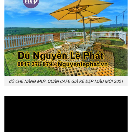
dÙ CHE NẮNG MƯA QUÁN CAFE GIÁ RẺ ĐẸP MẪU MỚI 2021