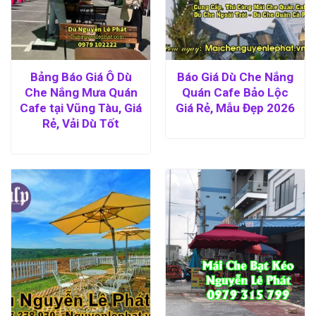
Bảng Báo Giá Ô Dù
Báo Giá Dù Che Nắng
Che Nắng Mưa Quán
Quán Cafe Bảo Lộc
Cafe tại Vũng Tàu, Giá
Giá Rẻ, Mẫu Đẹp 2026
Rẻ, Vải Dù Tốt