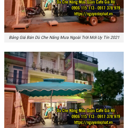
Bảng Giá Bán Dù Che Nắng Mưa Ngoài Trời Mới Uy Tín 2021