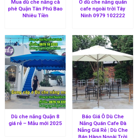
Mua dù che nắng cà
Ô dù che nắng quán
phê Quận Tân Phú Bao
cafe ngoài trời Tây
Nhiêu Tiền
Ninh 0979 102222
Dù che nắng Quận 8
Báo Giá Ô Dù Che
giá rẻ – Mẫu mới 2025
Nắng Quán Cafe Đà
Nẵng Giá Rẻ | Dù Che
Bán Hàng Ngoài Trời