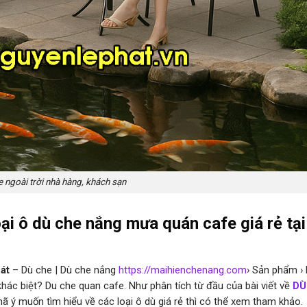
e ngoài trời nhà hàng, khách sạn
ại ô dù che nắng mưa quán cafe giá rẻ tạ
Cát
– Dù che | Dù che nắng
https://maihienchenang.com
› Sản phẩm ›
ác biệt? Du che quan cafe. Như phân tích từ đầu của bài viết về
DÙ
hã ý muốn tìm hiểu về các loại ô dù giá rẻ thì có thể xem tham khảo.