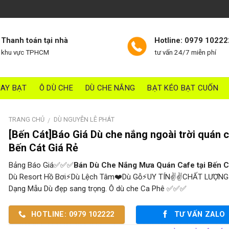
Thanh toán tại nhà
Hotline: 0979 10222
khu vực TPHCM
tư vấn 24/7 miễn phí
AY BẠT
Ô DÙ CHE
DÙ CHE NẮNG
BẠT KÉO BẠT CUỐN
TRANG CHỦ
DÙ NGUYỄN LÊ PHÁT
/
[Bến Cát]Báo Giá Dù che nắng ngoài trời quán 
Bến Cát Giá Rẻ
Bảng Báo Giá✅✅✅
Bán Dù Che Nắng Mưa Quán Cafe tại Bến C
Dù Resort Hồ Bơi⚡Dù Lệch Tâm❤️Dù Gỗ⚡UY TÍN✌✌CHẤT LƯỢ
Dạng Mẫu Dù đẹp sang trọng. Ô dù che Ca Phê ✅✅✅
HOTLINE: 0979 102222
TƯ VẤN ZALO