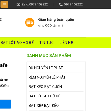
Zalo:0979 102222
0979 102222
2
Giao hàng toàn quốc
ship COD tận nhà
BẠT LÓT AO HỒ BỂ
TIN TỨC
LIÊN HỆ
DANH MỤC SẢN PHẨM
cafe
DÙ NGUYỄN LÊ PHÁT
RÈM NGUYỄN LÊ PHÁT
át
❤️
NG✍Đa
BẠT KÉO BẠT CUỐN
BẠT LÓT AO HỒ BỂ
BẠT XẾP BẠT KÉO