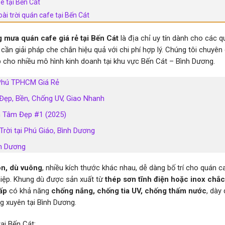
e tại Bến Cát
ài trời quán cafe tại Bến Cát
 mưa quán cafe giá rẻ tại Bến Cát
là địa chỉ uy tín dành cho các 
 cần giải pháp che chắn hiệu quả với chi phí hợp lý. Chúng tôi chuyên
 cho nhiều mô hình kinh doanh tại khu vực Bến Cát – Bình Dương.
n Phú TPHCM Giá Rẻ
ẹp, Bền, Chống UV, Giao Nhanh
h Tâm Đẹp #1 (2025)
rời tại Phú Giáo, Bình Dương
nh Dương
òn, dù vuông
, nhiều kích thước khác nhau, dễ dàng bố trí cho quán c
hiệp. Khung dù được sản xuất từ
thép sơn tĩnh điện hoặc inox chắ
ấp
có khả năng
chống nắng, chống tia UV, chống thấm nước
, dày 
g xuyên tại Bình Dương.
ại Bến Cát: