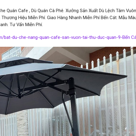
Che Quán Cafe , Dù Quán Cà Phê. Xưởng Sản Xuất Dù Lệch Tâm Vuô
ên Thương Hiệu Miễn Phí. Giao Hàng Nhanh Miễn Phí Bến Cát. Mẫu Mà
anh. Tư Vấn Miễn Phí.
om/bat-du-che-nang-quan-cafe-san-vuon-tai-thu-duc-quan-9-Bến Cá