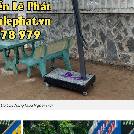
Dù Che Nắng Mưa Ngoài Trời