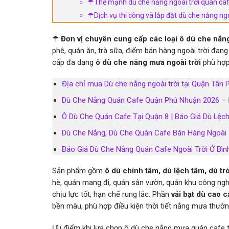
☂Thế mạnh dù che nắng ngoài trời quán caf
☂Dịch vụ thi công và lắp đặt dù che nắng ngo
☂
Đơn vị chuyên cung cấp các loại ô dù che nắng
phê, quán ăn, trà sữa, điểm bán hàng ngoài trời đang
cấp đa dạng
ô dù che nắng mưa ngoài trời
phù hợp
Địa chỉ mua Dù che nắng ngoài trời tại Quận Tâ
Dù Che Nắng Quán Cafe Quận Phú Nhuận 2026 – Đ
Ô Dù Che Quán Cafe Tại Quận 8 | Báo Giá Dù Lệc
Dù Che Nắng, Dù Che Quán Cafe Bán Hàng Ngoài T
Báo Giá Dù Che Nắng Quán Cafe Ngoài Trời Ở Bì
Sản phẩm gồm
ô dù chính tâm, dù lệch tâm, dù tr
hè, quán mang đi, quán sân vườn, quán khu công ng
chịu lực tốt, hạn chế rung lắc. Phần
vải bạt dù cao c
bền màu, phù hợp điều kiện thời tiết nắng mưa thườn
Ưu điểm khi lựa chọn ô dù che nắng mưa quán cafe t