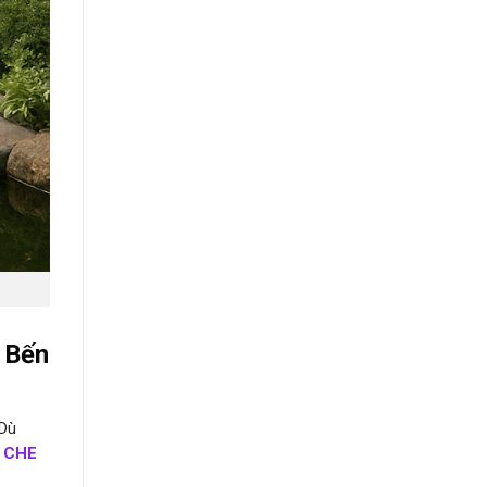
i Bến
 Dù
 CHE