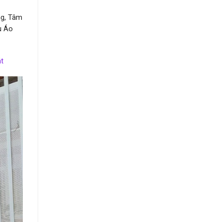
ng, Tâm
u Áo
t