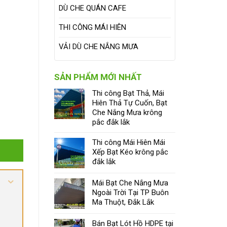
DÙ CHE QUÁN CAFE
THI CÔNG MÁI HIÊN
VẢI DÙ CHE NẮNG MƯA
SẢN PHẨM MỚI NHẤT
Thi công Bạt Thả, Mái
Hiên Thả Tự Cuốn, Bạt
Che Nắng Mưa krông
pắc đắk lắk
Thi công Mái Hiên Mái
Xếp Bạt Kéo krông pắc
đắk lắk
Mái Bạt Che Nắng Mưa
Ngoài Trời Tại TP Buôn
Ma Thuột, Đắk Lắk
Bán Bạt Lót Hồ HDPE tại