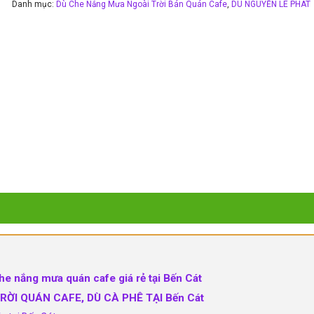
Danh mục:
Dù Che Nắng Mưa Ngoài Trời Bán Quán Cafe
,
DÙ NGUYỄN LÊ PHÁT
e nắng mưa quán cafe giá rẻ tại Bến Cát
ỜI QUÁN CAFE, DÙ CÀ PHÊ TẠI Bến Cát