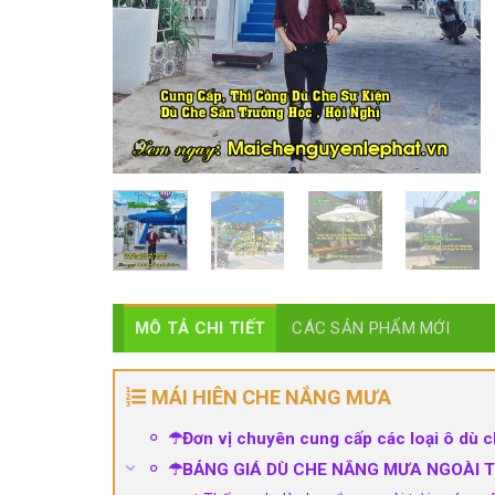
MÔ TẢ CHI TIẾT
CÁC SẢN PHẨM MỚI
MÁI HIÊN CHE NẮNG MƯA
☂Đơn vị chuyên cung cấp các loại ô dù ch
☂BẢNG GIÁ DÙ CHE NẮNG MƯA NGOÀI TR