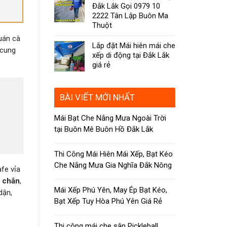
Đắk Lắk Gọi 0979 10
2222 Tân Lập Buôn Ma
Thuột
quán cà
Lắp đặt Mái hiên mái che
 cung
xếp di động tại Đắk Lắk
giá rẻ
BÀI VIẾT MỚI NHẤT
Mái Bạt Che Nắng Mưa Ngoài Trời
tại Buôn Mê Buôn Hồ Đắk Lắk
Thi Công Mái Hiên Mái Xếp, Bạt Kéo
Che Nắng Mưa Gia Nghĩa Đắk Nông
afe vỉa
c chắn
,
Mái Xếp Phú Yên, May Ép Bạt Kéo,
dặn,
Bạt Xếp Tuy Hòa Phú Yên Giá Rẻ
Thi công mái che sân Pickleball