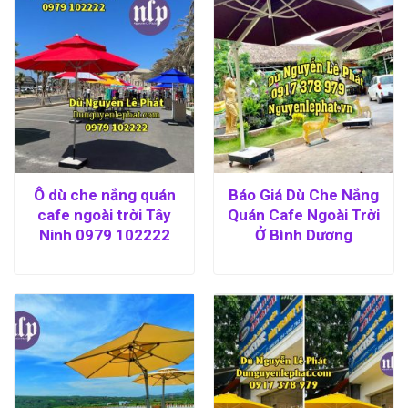
Ô dù che nắng quán
Báo Giá Dù Che Nắng
cafe ngoài trời Tây
Quán Cafe Ngoài Trời
Ninh 0979 102222
Ở Bình Dương