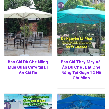
Báo Giá Dù Che Nắng
Báo Giá Thay May Vải
Mưa Quán Cafe tại Dĩ
Áo Dù Che , Bạt Che
An Giá Rẻ
Nắng Tại Quận 12 Hồ
Chí Minh