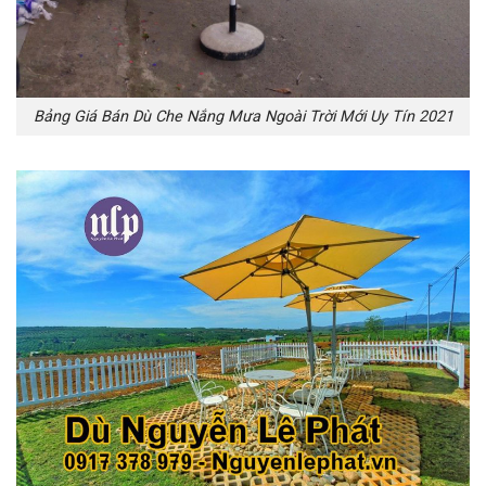
Bảng Giá Bán Dù Che Nắng Mưa Ngoài Trời Mới Uy Tín 2021