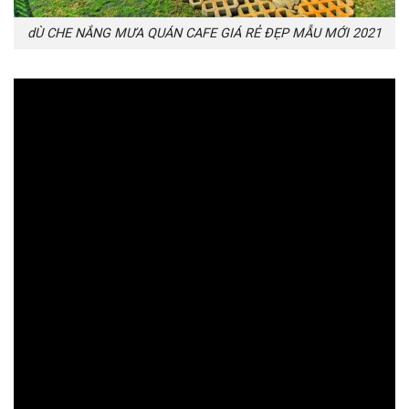
dÙ CHE NẮNG MƯA QUÁN CAFE GIÁ RẺ ĐẸP MẪU MỚI 2021