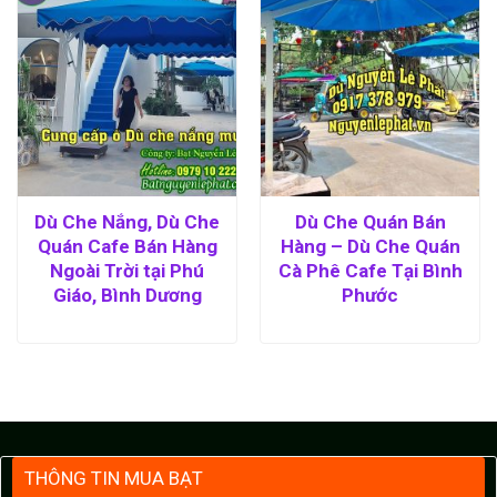
Dù Che Nắng, Dù Che
Dù Che Quán Bán
Quán Cafe Bán Hàng
Hàng – Dù Che Quán
Ngoài Trời tại Phú
Cà Phê Cafe Tại Bình
Giáo, Bình Dương
Phước
THÔNG TIN MUA BẠT