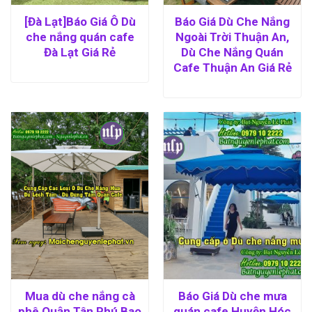
[Đà Lạt]Báo Giá Ô Dù
Báo Giá Dù Che Nắng
che nắng quán cafe
Ngoài Trời Thuận An,
Đà Lạt Giá Rẻ
Dù Che Nắng Quán
Cafe Thuận An Giá Rẻ
Mua dù che nắng cà
Báo Giá Dù che mưa
phê Quận Tân Phú Bao
quán cafe Huyện Hóc