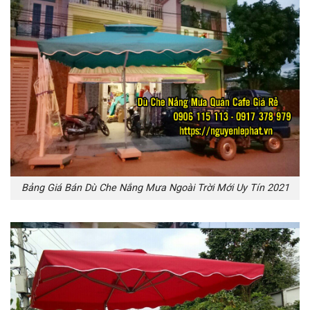
Bảng Giá Bán Dù Che Nắng Mưa Ngoài Trời Mới Uy Tín 2021