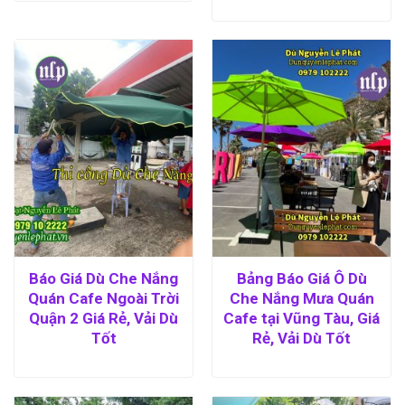
Báo Giá Dù Che Nắng
Bảng Báo Giá Ô Dù
Quán Cafe Ngoài Trời
Che Nắng Mưa Quán
Quận 2 Giá Rẻ, Vải Dù
Cafe tại Vũng Tàu, Giá
Tốt
Rẻ, Vải Dù Tốt