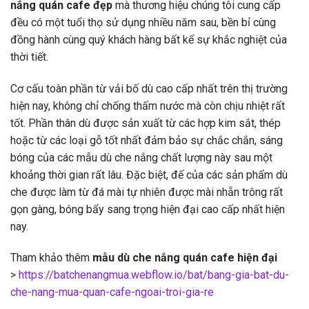
nắng quán cafe đẹp
mà thương hiệu chúng tôi cung cấp
đều có một tuổi thọ sử dụng nhiều năm sau, bền bỉ cùng
đồng hành cùng quý khách hàng bất kể sự khắc nghiệt của
thời tiết.
Cơ cấu toàn phần từ vải bố dù cao cấp nhất trên thị trường
hiện nay, không chỉ chống thấm nước mà còn chịu nhiệt rất
tốt. Phần thân dù được sản xuất từ các hợp kim sắt, thép
hoặc từ các loại gỗ tốt nhất đảm bảo sự chắc chắn, sáng
bóng của các mẫu dù che nắng chất lượng này sau một
khoảng thời gian rất lâu. Đặc biệt, đế của các sản phẩm dù
che được làm từ đá mài tự nhiên được mài nhẵn trông rất
gọn gàng, bóng bẩy sang trọng hiện đại cao cấp nhất hiện
nay.
Tham khảo thêm
mẫu dù che nắng quán cafe hiện đại
>
https://batchenangmua.webflow.io/bat/bang-gia-bat-du-
che-nang-mua-quan-cafe-ngoai-troi-gia-re