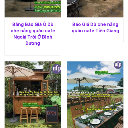
Bảng Báo Giá Ô Dù
Báo Giá Dù che nắng
che nắng quán cafe
quán cafe Tiền Giang
Ngoài Trời Ở Bình
Dương