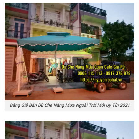
Bảng Giá Bán Dù Che Nắng Mưa Ngoài Trời Mới Uy Tín 2021