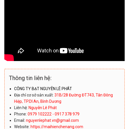
Thông tin liên hệ:
CÔNG TY BẠT NGUYỄN LÊ PHÁT
Địa chỉ cơ sở sản xuất:
31B/28 Đường ĐT743, Tân Đông
Hiệp, TP.Dĩ An, Bình Dương
Liên hệ:
Nguyễn Lê Phát
Phone:
0979 102222 - 0917 378 979
Email:
nguyenlephat.vn@gmail.com
Website:
https://maihienchenang.com