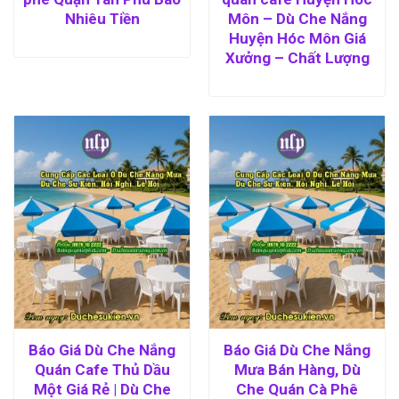
Nhiêu Tiền
Môn – Dù Che Nắng
Huyện Hóc Môn Giá
Xưởng – Chất Lượng
Báo Giá Dù Che Nắng
Báo Giá Dù Che Nắng
Quán Cafe Thủ Dầu
Mưa Bán Hàng, Dù
Một Giá Rẻ | Dù Che
Che Quán Cà Phê