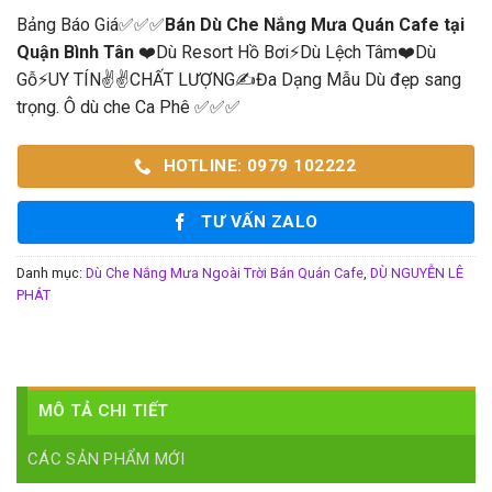
Bảng Báo Giá✅✅✅
Bán Dù Che Nắng Mưa Quán Cafe tại
Quận Bình Tân
❤️Dù Resort Hồ Bơi⚡Dù Lệch Tâm❤️Dù
Gỗ⚡UY TÍN✌✌CHẤT LƯỢNG✍Đa Dạng Mẫu Dù đẹp sang
trọng. Ô dù che Ca Phê ✅✅✅
HOTLINE: 0979 102222
TƯ VẤN ZALO
Danh mục:
Dù Che Nắng Mưa Ngoài Trời Bán Quán Cafe
,
DÙ NGUYỄN LÊ
PHÁT
MÔ TẢ CHI TIẾT
CÁC SẢN PHẨM MỚI