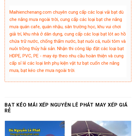
Maihienchenang.com chuyên cung cấp các loại vải bạt dù
che nắng mưa ngoài trời, cung cấp các loại bạt che nắng
mưa quán cafe, quán nhậu, sân trường học, khu vui chơi
giải trí, khu nhà ở dân dụng, cung cấp các loại bạt lót ao hồ
chứa trữ nước, chống thấm nước, bạt nuôi cá, nuôi tôm và
nuôi trồng thủy hải sản. Nhận thi công lắp đặt các loại bạt
HDPE, PVC, PE - may ép theo nhu cầu hoàn thiện và cung
cấp sỉ lẻ các loại linh phụ kiện vật tư bạt cuốn che nắng
mưa, bạt kéo che mưa ngoài trời.
BẠT KÉO MÁI XẾP NGUYỄN LÊ PHÁT MAY XẾP GIÁ
RẺ