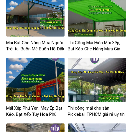
Mái Bạt Che Nắng Mưa Ngoài
Thi Công Mái Hiên Mái Xếp,
Trời tại Buôn Mê Buôn Hồ Đắk
Bạt Kéo Che Nắng Mưa Gia
Lắk
Nghĩa Đắk Nông
Mái Xếp Phú Yên, May Ép Bạt
Thi công mái che sân
Kéo, Bạt Xếp Tuy Hòa Phú
Pickleball TPHCM giá rẻ uy tín
Yên Giá Rẻ