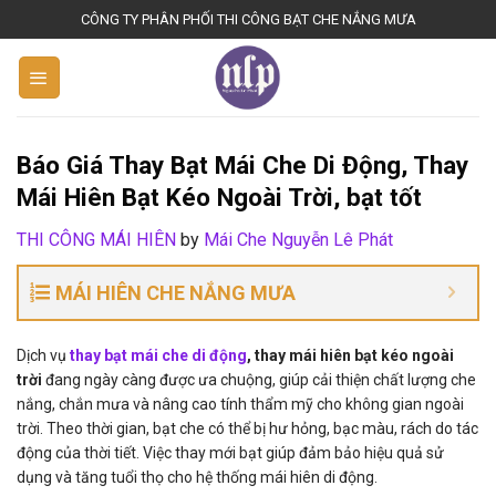
S
CÔNG TY PHÂN PHỐI THI CÔNG BẠT CHE NẮNG MƯA
k
i
p
t
o
Báo Giá Thay Bạt Mái Che Di Động, Thay
c
Mái Hiên Bạt Kéo Ngoài Trời, bạt tốt
o
n
THI CÔNG MÁI HIÊN
by
Mái Che Nguyễn Lê Phát
t
e
MÁI HIÊN CHE NẮNG MƯA
n
t
Dịch vụ
thay bạt mái che di động
, thay mái hiên bạt kéo ngoài
trời
đang ngày càng được ưa chuộng, giúp cải thiện chất lượng che
nắng, chắn mưa và nâng cao tính thẩm mỹ cho không gian ngoài
trời. Theo thời gian, bạt che có thể bị hư hỏng, bạc màu, rách do tác
động của thời tiết. Việc thay mới bạt giúp đảm bảo hiệu quả sử
dụng và tăng tuổi thọ cho hệ thống mái hiên di động.