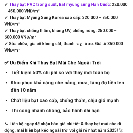
✔
Thay bạt PVC tróng suốt
,
Bat myung sung Hàn Quốc
:
220.000
– 450.000 VNĐ/m²
✔
Thay bạt Myung Sung Korea cao cấp:
320.000 – 750.000
VNĐ/m²
✔
Thay bạt chống thấm, kháng UV, chống nóng:
250.000 –
600.000 VNĐ/m²
✔
Sửa chữa, gia cố khung sắt, thanh ray, lò xo:
Giá từ 350.000
VNĐ/m²
✅ Ưu Điểm Khi Thay Bạt Mái Che Ngoài Trời
Tiết kiệm 50% chi phí so với thay mới toàn bộ
Khôi phục khả năng che nắng, mưa, tăng độ bền lên
đến 10 năm
Chất liệu bạt cao cấp, chống thấm, chịu gió mạnh
Thi công nhanh chóng, bảo hành dài hạn
📞
Liên hệ ngay để nhận báo giá chi tiết & thay bạt mái che di
động, mái hiên bạt kéo ngoài trời với giá rẻ nhất năm 2025!
🚀