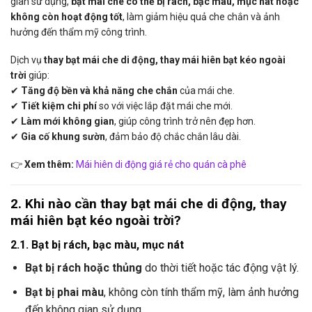
gian sử dụng,
bạt mái che có thể bị rách, bạc màu, mục nát hoặc
không còn hoạt động tốt
, làm giảm hiệu quả che chắn và ảnh
hưởng đến thẩm mỹ công trình.
Dịch vụ
thay bạt mái che di động, thay mái hiên bạt kéo ngoài
trời
giúp:
✔
Tăng độ bền và khả năng che chắn
của mái che.
✔
Tiết kiệm chi phí
so với việc lắp đặt mái che mới.
✔
Làm mới không gian
, giúp công trình trở nên đẹp hơn.
✔
Gia cố khung sườn
, đảm bảo độ chắc chắn lâu dài.
👉
Xem thêm:
Mái hiên di động giá rẻ cho quán cà phê
2. Khi nào cần thay bạt mái che di động, thay
mái hiên bạt kéo ngoài trời?
2.1. Bạt bị rách, bạc màu, mục nát
Bạt bị rách hoặc thủng
do thời tiết hoặc tác động vật lý.
Bạt bị phai màu
, không còn tính thẩm mỹ, làm ảnh hưởng
đến không gian sử dụng.