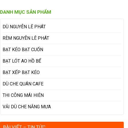
DANH MỤC SẢN PHẨM
DÙ NGUYỄN LÊ PHÁT
RÈM NGUYỄN LÊ PHÁT
BẠT KÉO BẠT CUỐN
BẠT LÓT AO HỒ BỂ
BẠT XẾP BẠT KÉO
DÙ CHE QUÁN CAFE
THI CÔNG MÁI HIÊN
VẢI DÙ CHE NẮNG MƯA
BÀI VIẾT – TIN TỨC