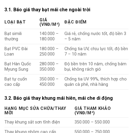
3.1. Báo giá thay bạt mái che ngoài trời
GIÁ
LOẠI BẠT
ĐẶC ĐIỂM
(VNĐ/M²)
Bạt simili
140.000 –
Giá rẻ, chống nước tốt, độ bền 3
thường
180.000
– 5 năm
Bạt PVC Đài
180.000 –
Chống tia UV, chịu lực tốt, độ bền
Loan
250.000
7 – 10 năm
Bạt Hàn Quốc
280.000 –
Độ bền trên 10 năm, chống bám
Myung Sung
350.000
bụi, không rách gió
Bạt tự cuốn
350.000 –
Chống tia UV 99%, thích hợp cho
cao cấp
450.000
quán cà phê, nhà hàng
3.2. Báo giá thay khung mái hiên, mái che di động
HẠNG MỤC SỬA CHỮA/THAY
GIÁ THAM KHẢO
MỚI
(VNĐ/M²)
Thay khung sắt sơn tĩnh điện
350.000 – 550.000
Thay khung nhôm cao cấp
550.000 – 750.000