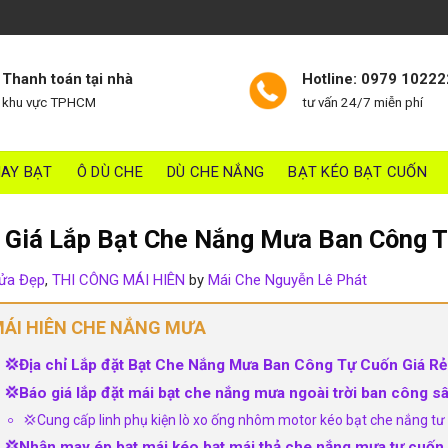
Thanh toán tại nhà
Hotline: 0979 10222
khu vực TPHCM
tư vấn 24/7 miễn phí
AY BẠT
Ô DÙ CHE
DÙ CHE NẮNG
BẠT KÉO BẠT CUỐN
 Giá Lắp Bạt Che Nắng Mưa Ban Công 
ửa Đẹp
,
THI CÔNG MÁI HIÊN
by
Mái Che Nguyễn Lê Phát
ÁI HIÊN CHE NẮNG MƯA
💢Địa chỉ Lắp đặt Bạt Che Nắng Mưa Ban Công Tự Cuốn Giá Rẻ
💢Báo giá lắp đặt mái bạt che nắng mưa ngoài trời ban công 
💢Cung cấp linh phụ kiện lò xo ống nhôm motor kéo bạt che nắng tư 
💢Nhận may ép bạt mái kéo bạt mái thả che nắng mưa tự cuốn 