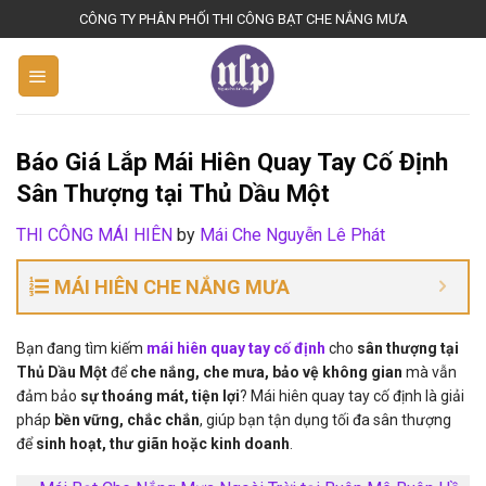
S
CÔNG TY PHÂN PHỐI THI CÔNG BẠT CHE NẮNG MƯA
k
i
p
t
o
Báo Giá Lắp Mái Hiên Quay Tay Cố Định
c
Sân Thượng tại Thủ Dầu Một
o
n
THI CÔNG MÁI HIÊN
by
Mái Che Nguyễn Lê Phát
t
e
MÁI HIÊN CHE NẮNG MƯA
n
t
Bạn đang tìm kiếm
mái hiên quay tay cố định
cho
sân thượng tại
Thủ Dầu Một
để
che nắng, che mưa, bảo vệ không gian
mà vẫn
đảm bảo
sự thoáng mát, tiện lợi
? Mái hiên quay tay cố định là giải
pháp
bền vững, chắc chắn
, giúp bạn tận dụng tối đa sân thượng
để
sinh hoạt, thư giãn hoặc kinh doanh
.