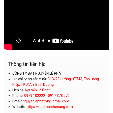
Thông tin liên hệ:
CÔNG TY BẠT NGUYỄN LÊ PHÁT
Địa chỉ cơ sở sản xuất:
31B/28 Đường ĐT743, Tân Đông
Hiệp, TP.Dĩ An, Bình Dương
Liên hệ:
Nguyễn Lê Phát
Phone:
0979 102222 - 0917 378 979
Email:
nguyenlephat.vn@gmail.com
Website:
https://maihienchenang.com