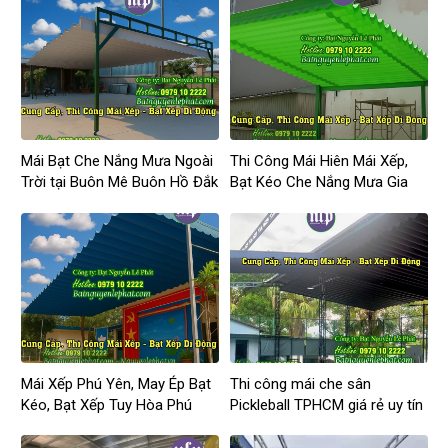
Mái Bạt Che Nắng Mưa Ngoài
Thi Công Mái Hiên Mái Xếp,
Trời tại Buôn Mê Buôn Hồ Đắk
Bạt Kéo Che Nắng Mưa Gia
Lắk
Nghĩa Đắk Nông
Mái Xếp Phú Yên, May Ép Bạt
Thi công mái che sân
Kéo, Bạt Xếp Tuy Hòa Phú
Pickleball TPHCM giá rẻ uy tín
Yên Giá Rẻ