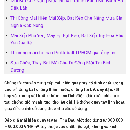
Mái Bạt Che Nắng Mưa Ngoài Trời tại Buôn Mê Buôn Hồ
Đắk Lắk
Thi Công Mái Hiên Mái Xếp, Bạt Kéo Che Nắng Mưa Gia
Nghĩa Đắk Nông
Mái Xếp Phú Yên, May Ép Bạt Kéo, Bạt Xếp Tuy Hòa Phú
Yên Giá Rẻ
Thi công mái che sân Pickleball TPHCM giá rẻ uy tín
Sửa Chữa, Thay Bạt Mái Che Di Động Mới Tại Bình
Dương
Chúng tôi chuyên cung cấp
mái hiên quay tay cố định chất lượng
cao
, sử dụng
bạt chống thấm nước, chống tia UV, dày dặn
, kết
hợp với
khung sắt hoặc nhôm sơn tĩnh điện
, đảm bảo
chịu lực
tốt, chống gió mạnh, tuổi thọ lâu dài
. Hệ thống
quay tay linh hoạt
,
giúp điều chỉnh dễ dàng theo nhu cầu sử dụng.
Báo giá mái hiên quay tay tại Thủ Dầu Một
dao động từ
300.000
– 900.000 VNĐ/m²
, tùy thuộc vào
chất liệu bạt, khung và kích