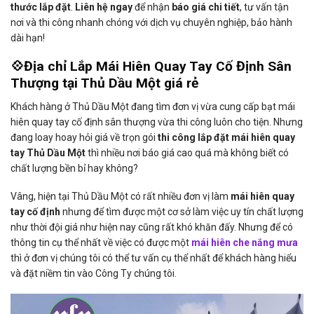
thước lắp đặt
.
Liên hệ ngay
để nhận
báo giá chi tiết
, tư vấn tận
nơi và thi công nhanh chóng với dịch vụ chuyên nghiệp, bảo hành
dài hạn!
💠Địa chỉ Lắp Mái Hiên Quay Tay Cố Định Sân
Thượng tại Thủ Dầu Một giá rẻ
Khách hàng ở Thủ Dầu Một đang tìm đơn vị vừa cung cấp bạt mái
hiên quay tay cố định sân thượng vừa thi công luôn cho tiện. Nhưng
đang loay hoay hỏi giá về trọn gói
thi công lắp đặt mái hiên quay
tay Thủ Dầu Một
thì nhiều nơi báo giá cao quá mà không biết có
chất lượng bền bỉ hay không?
Vâng, hiện tại Thủ Dầu Một có rất nhiều đơn vị làm
mái hiên quay
tay cố định
nhưng để tìm được một cơ sở làm việc uy tín chất lượng
như thời đội giá như hiện nay cũng rất khó khăn đấy. Nhưng để có
thông tin cụ thể nhất về việc có được một
mái hiên che nắng mưa
thì ở đơn vị chúng tôi có thể tư vấn cụ thể nhất để khách hàng hiểu
và đặt niềm tin vào Công Ty chúng tôi.