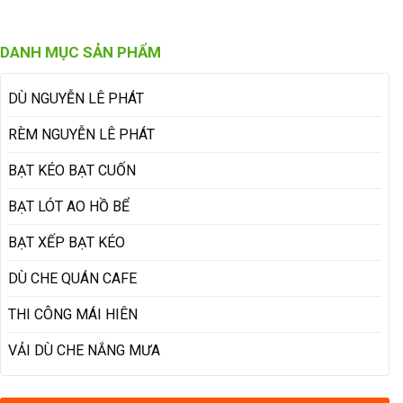
DANH MỤC SẢN PHẨM
DÙ NGUYỄN LÊ PHÁT
RÈM NGUYỄN LÊ PHÁT
BẠT KÉO BẠT CUỐN
BẠT LÓT AO HỒ BỂ
BẠT XẾP BẠT KÉO
DÙ CHE QUÁN CAFE
THI CÔNG MÁI HIÊN
VẢI DÙ CHE NẮNG MƯA