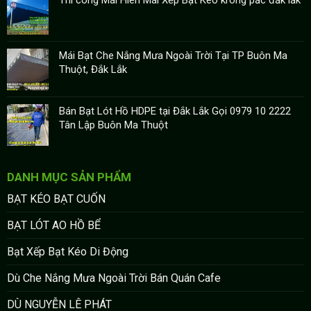
Thi công Mái Hiên Mái Xếp Bạt Kéo krông pắc đắk lắk
Mái Bạt Che Nắng Mưa Ngoài Trời Tại TP Buôn Ma
Thuột, Đắk Lắk
Bán Bạt Lót Hồ HDPE tại Đắk Lắk Gọi 0979 10 2222
Tân Lập Buôn Ma Thuột
DANH MỤC SẢN PHẨM
BẠT KÉO BẠT CUỐN
BẠT LÓT AO HỒ BỂ
Bạt Xếp Bạt Kéo Di Động
Dù Che Nắng Mưa Ngoài Trời Bán Quán Cafe
DÙ NGUYỄN LÊ PHÁT