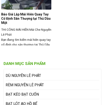
Báo Giá Lắp Mái Hiên Quay Tay
Cố Định Sân Thượng tại Thủ Dầu
Một
THI CÔNG MÁI HIÊN
Mái Che Nguyễn
Lê Phát
Bạn đang tìm kiếm mái hiên quay tay
cố định cho sân thượng tại Thủ Dầu
Một để che nắng, che mưa, bảo vệ
không gian mà vẫn đảm bảo sự
thoáng mát, tiện lợi? Mái hiên quay
DANH MỤC SẢN PHẨM
tay cố định là giải pháp bền vững,
chắc chắn, giúp bạn tận dụng tối đa
sân
DÙ NGUYỄN LÊ PHÁT
RÈM NGUYỄN LÊ PHÁT
BẠT KÉO BẠT CUỐN
BẠT LÓT AO HỒ BỂ