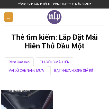
S
CÔNG TY PHÂN PHỐI THI CÔNG BẠT CHE NẮNG MƯA
k
i
p
t
o
Thẻ tìm kiếm:
Lắp Đặt Mái
c
Hiên Thủ Dầu Một
o
n
t
Rèm Cửa Đẹp
THI CÔNG MÁI HIÊN
e
n
VẢI DÙ CHE NẮNG MƯA
BẠT NHỰA HDDPE GIÁ RẺ
t