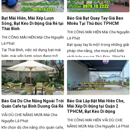
ra – thu vào linh hoạt, loại bạt này
ở, quán cà phê, nhà hàng, sân vườn,
giúp
khu
Bạt Mái Hiên, Mái Xếp Lượn
Báo Giá Bạt Quay Tay Giá Bao
Sóng, Bạt Kéo Di Động Giá Rẻ tại
Nhiêu Tại Thủ Đức TPHCM
Thái Bình
THI CÔNG MÁI HIÊN
Mái Che Nguyễn
THI CÔNG MÁI HIÊN
Mái Che Nguyễn
Lê Phát
Lê Phát
Bạt quay tay là một trong những giải
Tại Thái Bình, việc sử dụng bạt mái
pháp che nắng, che mưa phổ biến
hiên, mái xếp lượn sóng đang trở
nhất hiện nay tại Thủ Đức, TPHCM.
thành xu hướng phổ biến cho nhà ở,
Với thiết kế đơn giản, tiện lợi và giá
quán cà phê, nhà hàng, khu vui chơi
thành hợp lý, sản phẩm này đã trở
nhờ sự linh hoạt, thẩm mỹ và độ bền
thành sự lựa chọn hàng đầu cho các
cao. Với thiết kế kéo ra – thu vào dễ
hộ gia đình, cửa hàng và doanh
dàng, mái xếp lượn sóng
nghiệp.
Báo Giá Dù Che Nắng Ngoài Trời
Báo Giá Lắp Đặt Mái Hiên Che,
Quán Cafe tại Bình Dương Giá Rẻ
Mái Xếp Di Động tại Quận 2
TPHCM, Bạt Kéo Di Động
VẢI DÙ CHE NẮNG MƯA
Mái Che
THI CÔNG MÁI HIÊN VẢI DÙ CHE
Nguyễn Lê Phát
NẮNG MƯA
Mái Che Nguyễn Lê Phát
Khi chọn dù che nắng cho quán cafe,