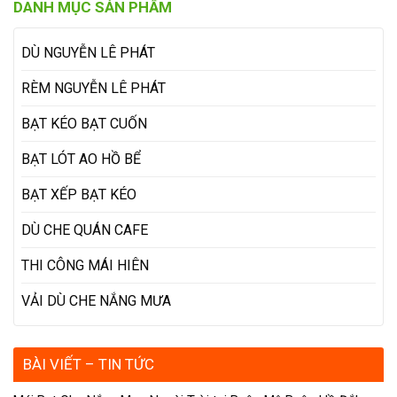
DANH MỤC SẢN PHẨM
DÙ NGUYỄN LÊ PHÁT
RÈM NGUYỄN LÊ PHÁT
BẠT KÉO BẠT CUỐN
BẠT LÓT AO HỒ BỂ
BẠT XẾP BẠT KÉO
DÙ CHE QUÁN CAFE
THI CÔNG MÁI HIÊN
VẢI DÙ CHE NẮNG MƯA
BÀI VIẾT – TIN TỨC