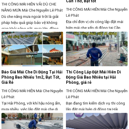
Cần Thơ, Bạt tốt
THI CÔNG MÁI HIÊN VẢI DÙ CHE
THI CÔNG MÁI HIÊN
Mái Che Nguyễn
NẮNG MƯA
Mái Che Nguyễn Lê Phát
Lê Phát
Dù che nắng mưa ngoài trời là giải
Địa chỉ đơn vị chi công lắp đặt mái
pháp hiệu quả giúp bảo vệ không
hiên mái che xếp di động tại Cần
gian khỏi nắng gắt, mưa lớn, đồng
Thơ giá rẻ Ở đây đơn vị công ty đang
thời tạo không gian mát mẻ, thoải
cung cấp bạt mái che mái xếp tại
mái cho quán cà phê, nhà hàng, khu
Cần Thơ cho nhu cầu của khách
nghỉ dưỡng, sân vườn, hồ bơi và các
hàng đang cần lấy bạt may ép thành
sự kiện ngoài trời. Chúng tôi cung
phẩm hoặc là thi công
cấp dù che
Báo Giá Mái Che Di Động Tại Hải
Thi Công Lắp Đặt Mái Hiên Di
Phòng Bao Nhiểu 1m2, Bạt Tốt,
Động Giá Bao Nhiêu tại Hải
Giá Rẻ
Phòng, giá rẻ
THI CÔNG MÁI HIÊN
Mái Che Nguyễn
THI CÔNG MÁI HIÊN
Mái Che Nguyễn
Lê Phát
Lê Phát
Tại Hải Phòng, với khí hậu nóng ẩm,
Bạn đang tìm kiếm dịch vụ thi công
mưa nhiều, việc lắp đặt mái che di
lắp đặt mái hiên di động tại Hải
động là giải pháp hiệu quả giúp che
Phòng với giá tốt, bạt chất lượng
nắng, che mưa linh hoạt, bảo vệ
cao? Mái hiên di động là giải pháp
không gian và nâng cao tính thẩm
hoàn hảo giúp che nắng, che mưa