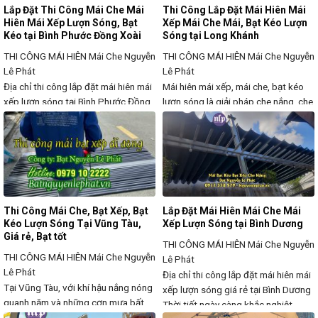
Lắp Đặt Thi Công Mái Che Mái
Thi Công Lắp Đặt Mái Hiên Mái
Hiên Mái Xếp Lượn Sóng, Bạt
Xếp Mái Che Mái, Bạt Kéo Lượn
Kéo tại Bình Phước Đồng Xoài
Sóng tại Long Khánh
THI CÔNG MÁI HIÊN
Mái Che Nguyễn
THI CÔNG MÁI HIÊN
Mái Che Nguyễn
Lê Phát
Lê Phát
Địa chỉ thi công lắp đặt mái hiên mái
Mái hiên mái xếp, mái che, bạt kéo
xếp lượn sóng tại Bình Phước Đồng
lượn sóng là giải pháp che nắng, che
Xoài Hiện khách hàng đang ở khu
mưa hiệu quả, giúp bảo vệ không
vực Bình Phước Đồng Xoài đang có
gian ngoài trời mà vẫn đảm bảo sự
nhu cầu muốn tìm đơn vị địa chỉ thi
thông thoáng, thẩm mỹ. Với thiết kế
công lắp đặt mái xếp giá rẻ thì ở đây
linh hoạt, kéo thả dễ dàng, sản phẩm
Mái Hiên Che Nắng chuyên nhận
này được ứng dụng rộng rãi cho
quán cà
Thi Công Mái Che, Bạt Xếp, Bạt
Lắp Đặt Mái Hiên Mái Che Mái
Kéo Lượn Sóng Tại Vũng Tàu,
Xếp Lượn Sóng tại Bình Dương
Giá rẻ, Bạt tốt
THI CÔNG MÁI HIÊN
Mái Che Nguyễn
THI CÔNG MÁI HIÊN
Mái Che Nguyễn
Lê Phát
Lê Phát
Địa chỉ thi công lắp đặt mái hiên mái
Tại Vũng Tàu, với khí hậu nắng nóng
xếp lượn sóng giá rẻ tại Bình Dương
quanh năm và những cơn mưa bất
Thời tiết ngày càng khắc nghiệt
chợt, việc lắp đặt mái hiên, mái xếp,