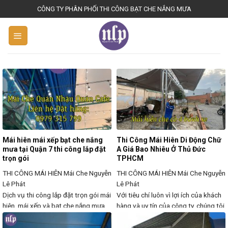
S
CÔNG TY PHÂN PHỐI THI CÔNG BẠT CHE NẮNG MƯA
k
i
p
t
o
c
o
n
t
e
Mái hiên mái xếp bạt che nắng
Thi Công Mái Hiên Di Động Chữ
n
mưa tại Quận 7 thi công lắp đặt
A Giá Bao Nhiêu Ở Thủ Đức
trọn gói
TPHCM
t
THI CÔNG MÁI HIÊN
Mái Che Nguyễn
THI CÔNG MÁI HIÊN
Mái Che Nguyễn
Lê Phát
Lê Phát
Dịch vụ thi công lắp đặt trọn gói mái
Với tiêu chí luôn vì lợi ích của khách
hiên, mái xếp và bạt che nắng mưa
hàng và uy tín của công ty, chúng tôi
tại Quận 7, TPHCM mang đến giải
hy vọng sẽ luôn là người bạn đồng
pháp che chắn hiệu quả cho không
hành đáng tin cậy phục vụ sự phát