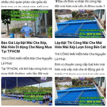
🔰Địa chỉ Đơn vị nhận thi công lắp
nhiều chủ quán phân vân giữa dù
đặt mái hiên mái xếp di động quận 2
lệch tâm và dù chính tâm. Mỗi loại
Quý khách có nhu cầu Lắp đặt mái
đều có ưu điểm riêng, phù hợp với
che xếp, mái hiên di động giá rẻ tại
từng không gian sử dụng. Dù lệch
Quận 2 TPHCM nhưng vẫn chưa tìm
tâm vuông và tròn: Thiết kế hiện đại,
được đơn vị tư vấn lắp đặt nào ưng
trụ lệch giúp tối ưu không gian, tạo
ý? Nhu cầu sử dụng các
lối
Báo Giá Lắp Đặt Mái Che Xếp,
Lắp Đặt Thi Công Mái Che Mái
Mái Hiên Di Động Che Nắng Mưa
Hiên Mái Xếp Lượn Sóng Bến Cát
Tại TPHCM
THI CÔNG MÁI HIÊN
Mái Che Nguyễn
THI CÔNG MÁI HIÊN
Mái Che Nguyễn
Lê Phát
Lê Phát
Đơn vị chuyên cung cấp bạt kéo mái
Tại TP.HCM, với khí hậu nóng bức và
hiên mái xếp mái che di động giá rẻ
mưa thất thường, việc lắp đặt mái
ở Bến Cát Ngày nay mái bạt xếp mái
che xếp, mái hiên di động là giải
hiên che nắng mưa(mái xếp di động)
pháp hoàn hảo giúp che nắng, che
được sử dụng rộng rãi ở hầu hết các
mưa linh hoạt, bảo vệ không gian
địa điểm như nhà phố, quán ăn, quán
ngoài trời mà vẫn đảm bảo sự thông
nhậu, quán cafe, khu vui
thoáng, thẩm mỹ. Chúng tôi chuyên
cung cấp mái che