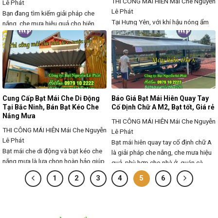
THI CÔNG MÁI HIÊN
Mái Che Nguyễn
Lê Phát
Lê Phát
Bạn đang tìm kiếm giải pháp che
Tại Hưng Yên, với khí hậu nóng ẩm
nắng, che mưa hiệu quả cho hiên
và mưa nhiều, việc lắp đặt bạt xếp
nhà, sân thượng mà vẫn đảm bảo
mái che di động là giải pháp tối ưu
không gian thoáng mát, linh hoạt?
giúp bảo vệ không gian khỏi nắng
Bạt kéo mái che di động là lựa chọn
gắt, mưa lớn, đồng thời mang lại tính
hoàn hảo, giúp bảo vệ không gian
thẩm mỹ và tiện lợi cho nhà ở, quán
khỏi thời tiết khắc nghiệt, giảm nhiệt
cà phê, nhà hàng, sân vườn
hiệu quả và nâng cao
Cung Cấp Bạt Mái Che Di Động
Báo Giá Bạt Mái Hiên Quay Tay
Tại Bắc Ninh, Bán Bạt Kéo Che
Cố Định Chữ A M2, Bạt tốt, Giá rẻ
Nắng Mưa
THI CÔNG MÁI HIÊN
Mái Che Nguyễn
THI CÔNG MÁI HIÊN
Mái Che Nguyễn
Lê Phát
Lê Phát
Bạt mái hiên quay tay cố định chữ A
Bạt mái che di động và bạt kéo che
là giải pháp che nắng, che mưa hiệu
nắng mưa là lựa chọn hoàn hảo giúp
quả, phù hợp cho nhà ở, quán cà
bảo vệ không gian khỏi nắng gắt,
phê, nhà hàng, cửa hàng kinh doanh,
1
2
3
4
5
6
mưa lớn, đồng thời tăng tính thẩm
bãi xe và công trình ngoài trời. Với
mỹ và tiện lợi. Với thiết kế linh hoạt,
thiết kế chữ A chắc chắn, dễ dàng
dễ sử dụng, các loại mái che di
điều chỉnh bằng tay quay, sản phẩm
động, bạt kéo xếp lượn sóng, bạt