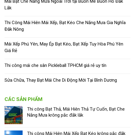
Mái Bạt Che Nắng Mưa Ngoài Trời tại Buôn Mê Buôn Hồ Đắk
Lắk
Thi Công Mái Hiên Mái Xếp, Bạt Kéo Che Nắng Mưa Gia Nghĩa
Đắk Nông
Mái Xếp Phú Yên, May Ép Bạt Kéo, Bạt Xếp Tuy Hòa Phú Yên
Giá Rẻ
Thi công mái che sân Pickleball TPHCM giá rẻ uy tín
Sửa Chữa, Thay Bạt Mái Che Di Động Mới Tại Bình Dương
CÁC SẢN PHẨM
Thi công Bạt Thả, Mái Hiên Thả Tự Cuốn, Bạt Che
Nắng Mưa krông pắc đắk lắk
Thi công Mái Hiên Mái Xếp Bạt Kéo krông pắc đắk