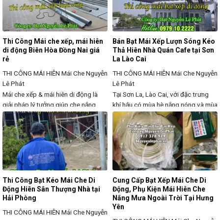
mỹ cho quán cà phê, nhà hàng, sân
hiệu quả, đồng thời tăng tính thẩm
vườn, cửa hàng kinh doanh và nhà ở.
mỹ và tiện lợi cho quán cà phê, nhà
Chúng
hàng,
Thi Công Mái che xếp, mái hiên
Bán Bạt Mái Xếp Lượn Sóng Kéo
di động Biên Hòa Đồng Nai giá
Thả Hiên Nhà Quán Cafe tại Sơn
rẻ
La Lào Cai
THI CÔNG MÁI HIÊN
Mái Che Nguyễn
THI CÔNG MÁI HIÊN
Mái Che Nguyễn
Lê Phát
Lê Phát
Mái che xếp & mái hiên di động là
Tại Sơn La, Lào Cai, với đặc trưng
giải pháp lý tưởng giúp che nắng,
khí hậu có mùa hè nắng nóng và mùa
che mưa hiệu quả cho không gian
mưa kéo dài, bạt mái xếp lượn sóng,
ngoài trời, đồng thời mang đến tính
Bạt kéo thả là giải pháp che nắng,
linh hoạt và thẩm mỹ cao. Với thiết
che mưa linh hoạt, giúp bảo vệ
kế thông minh, dễ dàng kéo ra – thu
không gian ngoài trời mà vẫn đảm
vào, sản phẩm này được ứng dụng
bảo sự thông thoáng. Chúng tôi
rộng
cung cấp
Thi Công Bạt Kéo Mái Che Di
Cung Cấp Bạt Xếp Mái Che Di
Động Hiên Sân Thượng Nhà tại
Động, Phụ Kiện Mái Hiên Che
Hải Phòng
Nắng Mưa Ngoài Trời Tại Hưng
Yên
THI CÔNG MÁI HIÊN
Mái Che Nguyễn