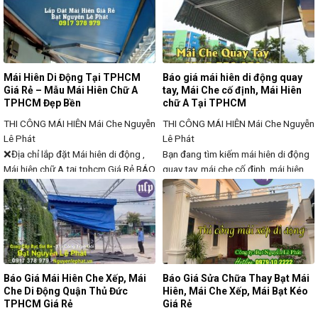
gian ngoài trời như sân vườn, hiên
triển của Quý khách hàng mọi lúc
nhà, ban công, quán cà phê, nhà
mọi nơi. Đến với chúng tôi chắc chắn
hàng hoặc các khu vực thương mại.
quý khách sẽ yên tâm về
Với tính linh
Mái Hiên Di Động Tại TPHCM
Báo giá mái hiên di động quay
Giá Rẻ – Mẫu Mái Hiên Chữ A
tay, Mái Che cố định, Mái Hiên
TPHCM Đẹp Bền
chữ A Tại TPHCM
THI CÔNG MÁI HIÊN
Mái Che Nguyễn
THI CÔNG MÁI HIÊN
Mái Che Nguyễn
Lê Phát
Lê Phát
❌Địa chỉ lắp đặt Mái hiên di động ,
Bạn đang tìm kiếm mái hiên di động
Mái hiên chữ A tại tphcm Giá Rẻ BÁO
quay tay, mái che cố định, mái hiên
GIÁ💠🌀Mái Hiên Di Động Tại
chữ A tại TP.HCM với giá tốt, bạt
TPHCM Giá Rẻ – Mẫu Mái Hiên Chữ
chất lượng cao, độ bền lâu dài? Đây
A TPHCM ✅ Thợ Lắp Mái Hiên Quay
là giải pháp che nắng mưa hiệu quả,
Tay, Mái Che Cố Định tại
phù hợp cho quán cà phê, nhà hàng,
TPHCM⭐️_⭐Mái Che Di Động
cửa hàng kinh doanh, sân vườn và
TPHCM Giá Rẻ – Uy Tín
Báo Giá Mái Hiên Che Xếp, Mái
Báo Giá Sửa Chữa Thay Bạt Mái
Che Di Động Quận Thủ Đức
Hiên, Mái Che Xếp, Mái Bạt Kéo
TPHCM Giá Rẻ
Giá Rẻ