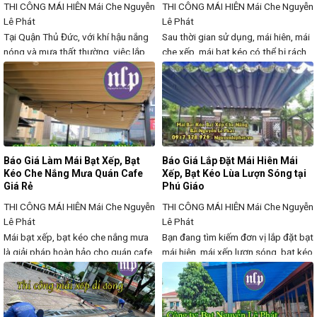
THI CÔNG MÁI HIÊN
Mái Che Nguyễn
THI CÔNG MÁI HIÊN
Mái Che Nguyễn
Lê Phát
Lê Phát
Tại Quận Thủ Đức, với khí hậu nắng
Sau thời gian sử dụng, mái hiên, mái
nóng và mưa thất thường, việc lắp
che xếp, mái bạt kéo có thể bị rách,
đặt mái hiên che xếp, mái che di
bạc màu, hư hỏng khung do tác
động là giải pháp tối ưu giúp bảo vệ
động của thời tiết. Để tiết kiệm chi
không gian ngoài trời, tạo bóng mát,
phí thay mới hoàn toàn, dịch vụ sửa
hạn chế ảnh hưởng của thời tiết mà
chữa, thay bạt mái hiên, mái che xếp
vẫn giữ được sự thông thoáng.
giá rẻ là giải pháp tối ưu,
Chúng tôi
Báo Giá Làm Mái Bạt Xếp, Bạt
Báo Giá Lắp Đặt Mái Hiên Mái
Kéo Che Nắng Mưa Quán Cafe
Xếp, Bạt Kéo Lùa Lượn Sóng tại
Giá Rẻ
Phú Giáo
THI CÔNG MÁI HIÊN
Mái Che Nguyễn
THI CÔNG MÁI HIÊN
Mái Che Nguyễn
Lê Phát
Lê Phát
Mái bạt xếp, bạt kéo che nắng mưa
Bạn đang tìm kiếm đơn vị lắp đặt bạt
là giải pháp hoàn hảo cho quán cafe,
mái hiên, mái xếp lượn sóng, bạt kéo
nhà hàng, sân vườn giúp bảo vệ
di động chất lượng cao, giá rẻ tại
không gian khỏi nắng nóng, mưa lớn,
Phú Giáo, Bình Dương? Chúng tôi
đồng thời tạo điểm nhấn thẩm mỹ
chuyên cung cấp giải pháp che nắng,
thu hút khách hàng. Với thiết kế kéo
che mưa linh hoạt, phù hợp cho nhà