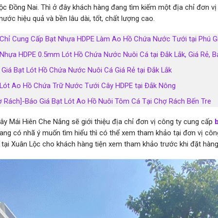
ộc Đồng Nai. Thì ở đây khách hàng đang tìm kiếm một địa chỉ đơn vị
nước hiệu quả và bền lâu dài, tốt, chất lượng cao.
 Chỉ Cung Cấp Bạt Nhựa HDPE Làm Ao Hồ Chứa Nước Tưới tại Phú G
 Nhựa HDPE 0.5mm Lót Hồ Chứa Nước Nuôi Cá tại Đắk Lắk, Giá Rẻ, B
 Giá Bạt Lót Hồ Chứa Nước Nuôi Cá Giá Rẻ tại Đắk Lắk
 Lót Ao Hồ Chứa Trữ Nước Tưới Cây HDPE tại Đắk Nông
ợ Rách]-Báo Giá Bạt Lót Ao Hồ Nuôi Tôm Cá Tại Chợ Rách Bến Tre
đây Mái Hiên Che Nắng sẽ giới thiệu địa chỉ đơn vị công ty cung cấp
ang có nhã ý muốn tìm hiểu thì có thể xem tham khảo tại đơn vị côn
y tại Xuân Lộc cho khách hàng tiện xem tham khảo trước khi đặt hàng