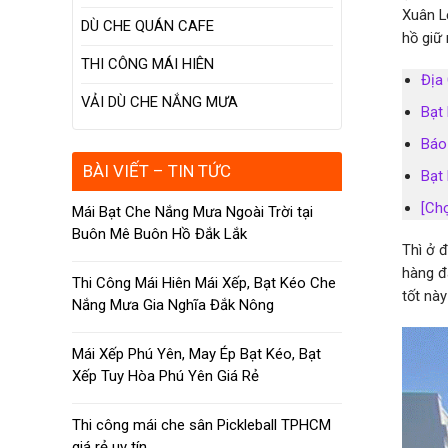
Xuân L
DÙ CHE QUÁN CAFE
hồ giữ 
THI CÔNG MÁI HIÊN
Địa
VẢI DÙ CHE NẮNG MƯA
Bạt
Báo
BÀI VIẾT – TIN TỨC
Bạt
[Ch
Mái Bạt Che Nắng Mưa Ngoài Trời tại
Buôn Mê Buôn Hồ Đắk Lắk
Thì ở 
hàng đ
Thi Công Mái Hiên Mái Xếp, Bạt Kéo Che
tốt nà
Nắng Mưa Gia Nghĩa Đắk Nông
Mái Xếp Phú Yên, May Ép Bạt Kéo, Bạt
Xếp Tuy Hòa Phú Yên Giá Rẻ
Thi công mái che sân Pickleball TPHCM
giá rẻ uy tín