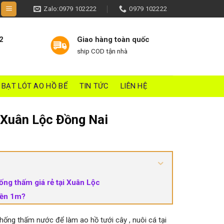
Zalo:0979 102222
0979 102222
2
Giao hàng toàn quốc
ship COD tận nhà
BẠT LÓT AO HỒ BỂ
TIN TỨC
LIÊN HỆ
 Xuân Lộc Đồng Nai
ống thấm giá rẻ tại Xuân Lộc
tiền 1m?
hống thấm nước để làm ao hồ tưới cây , nuôi cá tại