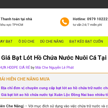
Thanh toán tại nhà
Hotline: 0979 10222
khu vực TPHCM
tư vấn 24/7 miễn phí
AY BẠT
Ô DÙ CHE
DÙ CHE NẮNG
BẠT KÉO BẠT CUỐN
 Giá Bạt Lót Hồ Chứa Nước Nuôi Cá Tại
HỰA HDDPE GIÁ RẺ
by
Mái Che Nguyễn Lê Phát
ÁI HIÊN CHE NẮNG MƯA
Địa chỉ đơn vị chuyên cung cấp bạt lót ao hồ chứa trữ nước ch
Giá bạt lót ao hồ chứa nước tại Xuân Lộc Đồng Nai bao nhiêu 
iên Che Nắng
) – Với mục đích sử dụng vào việc chứa trữ nước và c