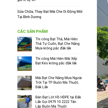
Sửa Chữa, Thay Bạt Mái Che Di Động Mới
Tại Bình Dương
CÁC SẢN PHẨM
Thi công Bạt Thả, Mái Hiên
Thả Tự Cuốn, Bạt Che Nắng
Mưa krông pắc đắk lắk
Thi công Mái Hiên Mái Xếp
Bạt Kéo krông pắc đắk lắk
Mái Bạt Che Nắng Mưa Ngoài
Trời Tại TP Buôn Ma Thuột,
Đắk Lắk
Bán Bạt Lót Hồ HDPE tại Đắk
Lắk Gọi 0979 10 2222 Tân
Lập Buôn Ma Thuột