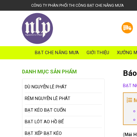
S
CÔNG TY PHÂN PHỐI THI CÔNG BẠT CHE NẮNG MƯA
k
i
p
t
o
c
o
BẠT CHE NẮNG MƯA
GIỚI THIỆU
XƯỞNG M
n
t
DANH MỤC SẢN PHẨM
Báo
e
n
BẠT N
DÙ NGUYỄN LÊ PHÁT
t
RÈM NGUYỄN LÊ PHÁT
M
BẠT KÉO BẠT CUỐN
BẠT LÓT AO HỒ BỂ
BẠT XẾP BẠT KÉO
(
Mái H