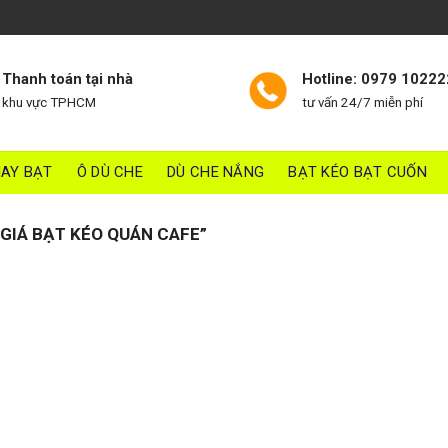
Thanh toán tại nhà
Hotline: 0979 10222
khu vực TPHCM
tư vấn 24/7 miễn phí
AY BẠT
Ô DÙ CHE
DÙ CHE NẮNG
BẠT KÉO BẠT CUỐN
GIÁ BẠT KÉO QUÁN CAFE”