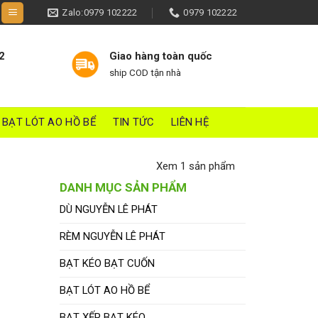
Zalo:0979 102222
0979 102222
2
Giao hàng toàn quốc
ship COD tận nhà
BẠT LÓT AO HỒ BỂ
TIN TỨC
LIÊN HỆ
Xem 1 sản phẩm
DANH MỤC SẢN PHẨM
DÙ NGUYỄN LÊ PHÁT
RÈM NGUYỄN LÊ PHÁT
BẠT KÉO BẠT CUỐN
BẠT LÓT AO HỒ BỂ
BẠT XẾP BẠT KÉO