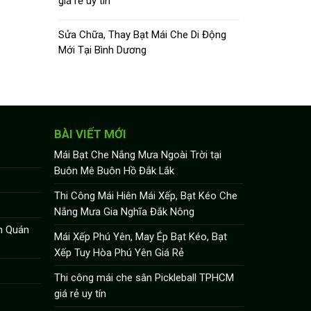
giá rẻ uy tín
Sửa Chữa, Thay Bạt Mái Che Di Động
Mới Tại Bình Dương
BÀI VIẾT MỚI
Mái Bạt Che Nắng Mưa Ngoài Trời tại
Buôn Mê Buôn Hồ Đắk Lắk
Thi Công Mái Hiên Mái Xếp, Bạt Kéo Che
Nắng Mưa Gia Nghĩa Đắk Nông
n Quán
Mái Xếp Phú Yên, May Ép Bạt Kéo, Bạt
Xếp Tuy Hòa Phú Yên Giá Rẻ
Thi công mái che sân Pickleball TPHCM
giá rẻ uy tín