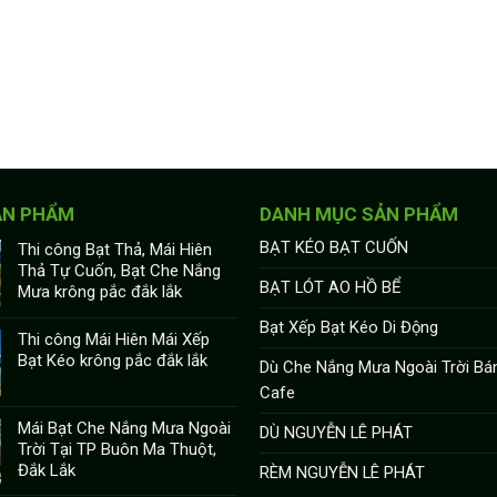
ẢN PHẨM
DANH MỤC SẢN PHẨM
BẠT KÉO BẠT CUỐN
Thi công Bạt Thả, Mái Hiên
Thả Tự Cuốn, Bạt Che Nắng
BẠT LÓT AO HỒ BỂ
Mưa krông pắc đắk lắk
Bạt Xếp Bạt Kéo Di Động
Thi công Mái Hiên Mái Xếp
Bạt Kéo krông pắc đắk lắk
Dù Che Nắng Mưa Ngoài Trời Bá
Cafe
Mái Bạt Che Nắng Mưa Ngoài
DÙ NGUYỄN LÊ PHÁT
Trời Tại TP Buôn Ma Thuột,
Đắk Lắk
RÈM NGUYỄN LÊ PHÁT