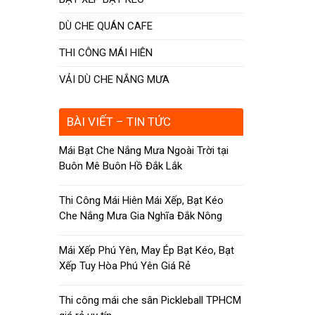
DÙ CHE QUÁN CAFE
THI CÔNG MÁI HIÊN
VẢI DÙ CHE NẮNG MƯA
BÀI VIẾT – TIN TỨC
Mái Bạt Che Nắng Mưa Ngoài Trời tại
Buôn Mê Buôn Hồ Đắk Lắk
Thi Công Mái Hiên Mái Xếp, Bạt Kéo
Che Nắng Mưa Gia Nghĩa Đắk Nông
Mái Xếp Phú Yên, May Ép Bạt Kéo, Bạt
Xếp Tuy Hòa Phú Yên Giá Rẻ
Thi công mái che sân Pickleball TPHCM