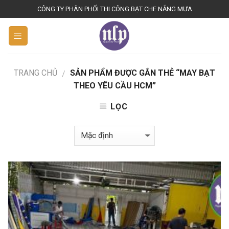
S
CÔNG TY PHÂN PHỐI THI CÔNG BẠT CHE NẮNG MƯA
k
i
p
t
o
TRANG CHỦ
SẢN PHẨM ĐƯỢC GẮN THẺ “MAY BẠT
/
c
THEO YÊU CẦU HCM”
o
LỌC
n
t
e
n
t