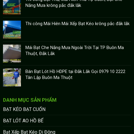
Nắng Mưa krông pắc đắk lắk
Thi công Mái Hiên Mái Xếp Bạt Kéo krông pắc đắk lắk
Mái Bạt Che Nắng Mưa Ngoài Trời Tại TP Buôn Ma
Thuột, Đắk Lắk
Bán Bạt Lót Hồ HDPE tại Đắk Lắk Gọi 0979 10 2222
Tân Lập Buôn Ma Thuột
DANH MỤC SẢN PHẨM
BẠT KÉO BẠT CUỐN
BẠT LÓT AO HỒ BỂ
Bạt Xếp Bạt Kéo Di Động