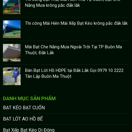
Nắng Mưa krông pắc đắk lắk
Thi công Mái Hiên Mái Xếp Bạt Kéo krông pắc đắk lắk
Mái Bạt Che Nắng Mưa Ngoài Trời Tại TP Buôn Ma
Thuột, Đắk Lắk
Bán Bạt Lót Hồ HDPE tại Đắk Lắk Gọi 0979 10 2222
Tân Lập Buôn Ma Thuột
DANH MỤC SẢN PHẨM
BẠT KÉO BẠT CUỐN
BẠT LÓT AO HỒ BỂ
Bạt Xếp Bạt Kéo Di Động