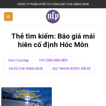
S
CÔNG TY PHÂN PHỐI THI CÔNG BẠT CHE NẮNG MƯA
k
i
p
t
o
Thẻ tìm kiếm:
Báo giá mái
c
hiên cố định Hóc Môn
o
n
t
Rèm Cửa Đẹp
THI CÔNG MÁI HIÊN
e
n
VẢI DÙ CHE NẮNG MƯA
BẠT NHỰA HDDPE GIÁ RẺ
t