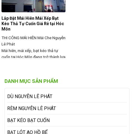
Lắp Đặt Mái Hiên Mái Xếp Bạt
Kéo Thả Tự Cuốn Giá Rẻ tại Hóc
Môn
THI CÔNG MÁI HIÊN
Mái Che Nguyễn
Lê Phát
Mái hiên, mái xếp, bạt kéo thả tự
cuốn tại Hóc Môn đang trở thành lựa
chọn tối ưu cho nhà ở, quán cà phê,
nhà hàng, cửa hàng kinh doanh nhờ
khả năng che nắng, chắn mưa hiệu
DANH MỤC SẢN PHẨM
quả, thiết kế linh hoạt và độ bền cao.
Với giá thành hợp lý, dễ sử
DÙ NGUYỄN LÊ PHÁT
RÈM NGUYỄN LÊ PHÁT
BẠT KÉO BẠT CUỐN
BẠT LÓT AO HỒ BỂ