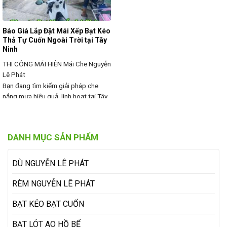
Báo Giá Lắp Đặt Mái Xếp Bạt Kéo
Thả Tự Cuốn Ngoài Trời tại Tây
Ninh
THI CÔNG MÁI HIÊN
Mái Che Nguyễn
Lê Phát
Bạn đang tìm kiếm giải pháp che
nắng mưa hiệu quả, linh hoạt tại Tây
Ninh? Mái xếp bạt kéo thả tự cuốn là
lựa chọn hoàn hảo giúp bảo vệ
không gian ngoài trời, đồng thời
DANH MỤC SẢN PHẨM
đảm bảo sự thoáng mát, tiện lợi khi
sử dụng. Chúng tôi chuyên cung cấp
và lắp đặt
DÙ NGUYỄN LÊ PHÁT
RÈM NGUYỄN LÊ PHÁT
BẠT KÉO BẠT CUỐN
BẠT LÓT AO HỒ BỂ