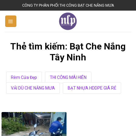
S
CÔNG TY PHÂN PHỐI THI CÔNG BẠT CHE NẮNG MƯA
k
i
p
t
o
Thẻ tìm kiếm:
Bạt Che Nắng
c
Tây Ninh
o
n
t
Rèm Cửa Đẹp
THI CÔNG MÁI HIÊN
e
n
VẢI DÙ CHE NẮNG MƯA
BẠT NHỰA HDDPE GIÁ RẺ
t