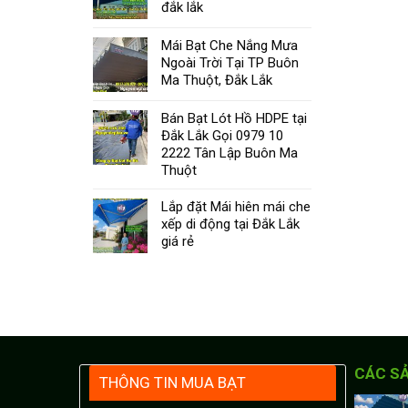
đắk lắk
Mái Bạt Che Nắng Mưa
Ngoài Trời Tại TP Buôn
Ma Thuột, Đắk Lắk
Bán Bạt Lót Hồ HDPE tại
Đắk Lắk Gọi 0979 10
2222 Tân Lập Buôn Ma
Thuột
Lắp đặt Mái hiên mái che
xếp di động tại Đắk Lắk
giá rẻ
CÁC S
THÔNG TIN MUA BẠT