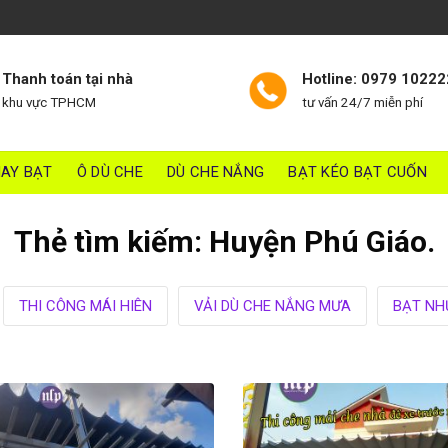
Thanh toán tại nhà
Hotline: 0979 10222
khu vực TPHCM
tư vấn 24/7 miễn phí
AY BẠT
Ô DÙ CHE
DÙ CHE NẮNG
BẠT KÉO BẠT CUỐN
Thẻ tìm kiếm:
Huyện Phú Giáo.
THI CÔNG MÁI HIÊN
VẢI DÙ CHE NẮNG MƯA
BẠT NH