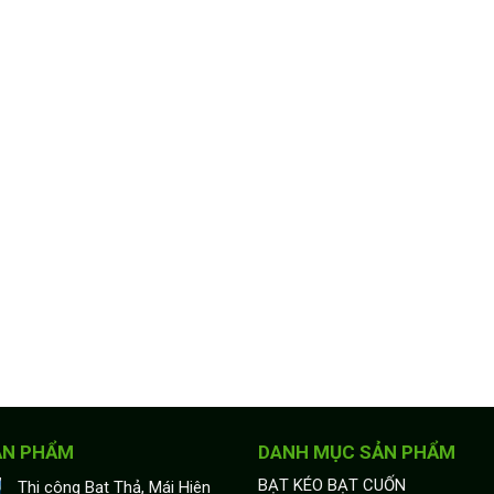
ẢN PHẨM
DANH MỤC SẢN PHẨM
BẠT KÉO BẠT CUỐN
Thi công Bạt Thả, Mái Hiên