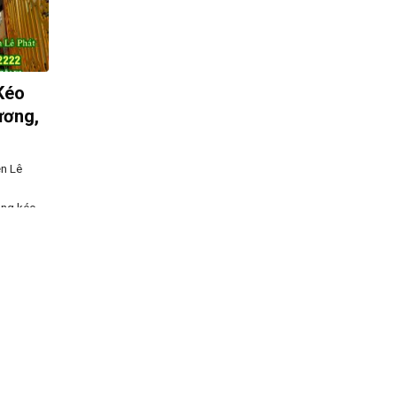
Kéo
ương,
n Lê
óng kéo
hi công
ải pháp
he chắn
hoáng.