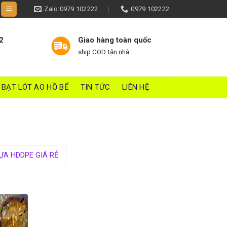
Zalo:0979 102222
0979 102222
2
Giao hàng toàn quốc
ship COD tận nhà
BẠT LÓT AO HỒ BỂ
TIN TỨC
LIÊN HỆ
ỰA HDDPE GIÁ RẺ