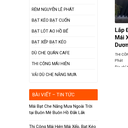
RÈM NGUYỄN LÊ PHÁT
BẠT KÉO BẠT CUỐN
Lắp 
BẠT LÓT AO HỒ BỂ
Mái 
BẠT XẾP BẠT KÉO
Dươ
DÙ CHE QUÁN CAFE
THI CÔ
Phát
THI CÔNG MÁI HIÊN
Địa chỉ 
lượn són
VẢI DÙ CHE NẮNG MƯA
ngày cà
toái kh
làm ướt 
BÀI VIẾT – TIN TỨC
nắng oi
Mái Bạt Che Nắng Mưa Ngoài Trời
tại Buôn Mê Buôn Hồ Đắk Lắk
Thi Công Mái Hiên Mái Xếp, Bạt Kéo