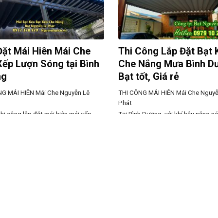
Đặt Mái Hiên Mái Che
Thi Công Lắp Đặt Bạt 
Xếp Lượn Sóng tại Bình
Che Nắng Mưa Bình D
ng
Bạt tốt, Giá rẻ
NG MÁI HIÊN
Mái Che Nguyễn Lê
THI CÔNG MÁI HIÊN
Mái Che Nguyễ
Phát
thi công lắp đặt mái hiên mái xếp
Tại Bình Dương, với khí hậu nắng n
g giá rẻ tại Bình Dương Thời tiết
dài và mưa lớn vào mùa mưa, việc t
ng khắc nghiệt khiến bạn thật phiền
lắp đặt bạt kéo che nắng mưa là gi
i vừa nắng đó lại ào một cơn mưa qua
bảo vệ không gian hiệu quả, giúp c
hết hay đơn giản hơn là giữa trời
tối đa mà vẫn giữ được sự thông t
 bức mà ngôi nhà của
Đây là lựa chọn lý tưởng cho nhà