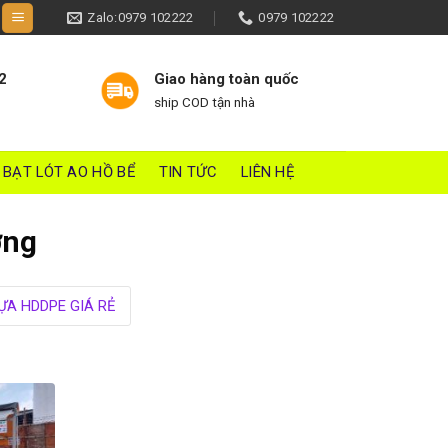
Zalo:0979 102222
0979 102222
2
Giao hàng toàn quốc
ship COD tận nhà
BẠT LÓT AO HỒ BỂ
TIN TỨC
LIÊN HỆ
ơng
ỰA HDDPE GIÁ RẺ