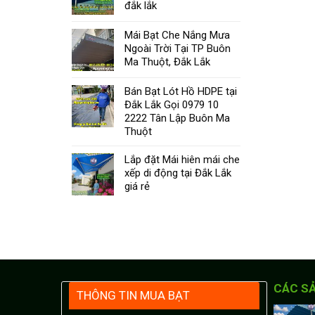
đắk lắk
Mái Bạt Che Nắng Mưa
Ngoài Trời Tại TP Buôn
Ma Thuột, Đắk Lắk
Bán Bạt Lót Hồ HDPE tại
Đắk Lắk Gọi 0979 10
2222 Tân Lập Buôn Ma
Thuột
Lắp đặt Mái hiên mái che
xếp di động tại Đắk Lắk
giá rẻ
CÁC S
THÔNG TIN MUA BẠT