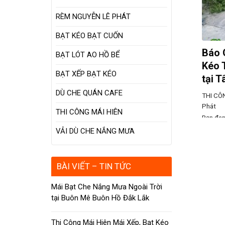
RÈM NGUYỄN LÊ PHÁT
BẠT KÉO BẠT CUỐN
Báo 
BẠT LÓT AO HỒ BỂ
Kéo 
BẠT XẾP BẠT KÉO
tại T
DÙ CHE QUÁN CAFE
THI CÔ
Phát
THI CÔNG MÁI HIÊN
Bạn đan
hiệu quả
VẢI DÙ CHE NẮNG MƯA
kéo thả
bảo vệ 
bảo sự 
BÀI VIẾT – TIN TỨC
Chúng t
Mái Bạt Che Nắng Mưa Ngoài Trời
tại Buôn Mê Buôn Hồ Đắk Lắk
Thi Công Mái Hiên Mái Xếp, Bạt Kéo