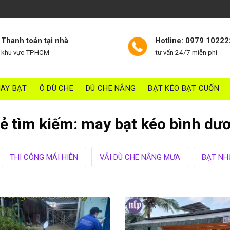
Thanh toán tại nhà
Hotline: 0979 10222
khu vực TPHCM
tư vấn 24/7 miễn phí
AY BẠT
Ô DÙ CHE
DÙ CHE NẮNG
BẠT KÉO BẠT CUỐN
ẻ tìm kiếm:
may bạt kéo bình dư
THI CÔNG MÁI HIÊN
VẢI DÙ CHE NẮNG MƯA
BẠT NH