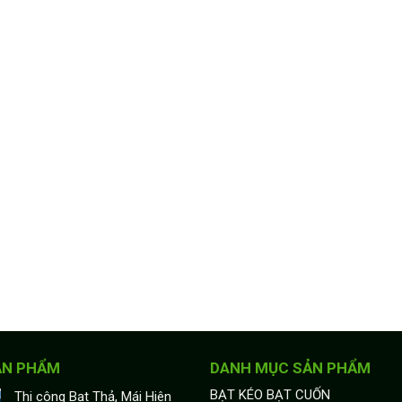
ẢN PHẨM
DANH MỤC SẢN PHẨM
BẠT KÉO BẠT CUỐN
Thi công Bạt Thả, Mái Hiên