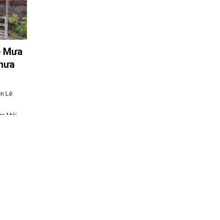
e Mưa
 mưa
n Lê
ưa Mái
 nhiêu
t Che
he mưa
bạt che
ng lắp đặt