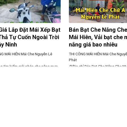
Giá Lắp Đặt Mái Xếp Bạt
Bán Bạt Che Nắng Ch
Thả Tự Cuốn Ngoài Trời
Mái Hiên, Vải bạt che
ây Ninh
nắng giá bao nhiêu
NG MÁI HIÊN
Mái Che Nguyễn Lê
THI CÔNG MÁI HIÊN
Mái Che Nguyễ
Phát
g tìm kiếm giải pháp che nắng mưa
💢Địa chỉ Bán Bạt Che Nắng Che M
, linh hoạt tại Tây Ninh? Mái xếp bạt
Hiên, Vải bạt che mưa nắng giá bao
 tự cuốn là lựa chọn hoàn hảo giúp
tiền 1m2 Báo giá cung cấp Bán Bạ
không gian ngoài trời, đồng thời đảm
Nắng Che Mưa Mái Hiên, Vải bạt c
thoáng mát, tiện lợi khi sử dụng.
nắng giá bao nhiêu ❇✳❎✓May ép 
ôi chuyên cung cấp và lắp đặt
nắng mưa ngoài trời giá rẻ💠Thi cô
bạt che nắng mưa