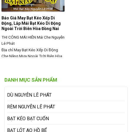
Báo Giá May Bạt Kéo Xếp Di
Động, Lắp Mái Bạt Kéo Di Động
Ngoài Trời Biên Hòa Đồng Nai
THI CÔNG MÁI HIÊN
Mái Che Nguyễn
Lê Phát
Địa chỉ May Bạt Kéo Xếp Di Động
Che Nắng Mưa Ngoài Trời Biên Hòa
Đồng Nai Báo Giá May Bạt Kéo Xếp
Di Động Che Nắng Mưa Ngoài Trời
Biên Hòa Đồng Nai ✅✅Mái xếp lượn
DANH MỤC SẢN PHẨM
sóng hay còn gọi là mái bạt xếp, mái
che bạt xếp, mái bạt kéo lùa bao
nhiêu 1m2
DÙ NGUYỄN LÊ PHÁT
RÈM NGUYỄN LÊ PHÁT
BẠT KÉO BẠT CUỐN
BẠT LÓT AO HỒ BỂ