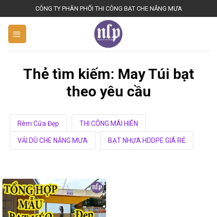
S
CÔNG TY PHÂN PHỐI THI CÔNG BẠT CHE NẮNG MƯA
k
i
p
t
o
Thẻ tìm kiếm:
May Túi bạt
c
theo yêu cầu
o
n
t
Rèm Cửa Đẹp
THI CÔNG MÁI HIÊN
e
n
VẢI DÙ CHE NẮNG MƯA
BẠT NHỰA HDDPE GIÁ RẺ
t