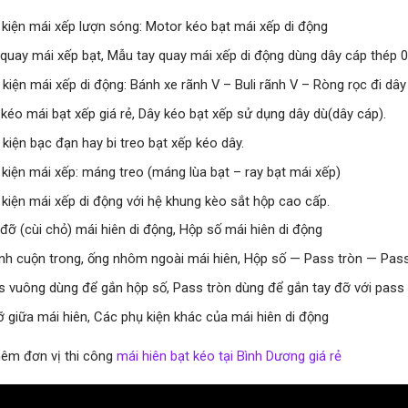
 kiện mái xếp lượn sóng: Motor kéo bạt mái xếp di động
 quay mái xếp bạt, Mẫu tay quay mái xếp di động dùng dây cáp thép
 kiện mái xếp di động: Bánh xe rãnh V – Buli rãnh V – Ròng rọc đi dâ
kéo mái bạt xếp giá rẻ, Dây kéo bạt xếp sử dụng dây dù(dây cáp).
 kiện bạc đạn hay bi treo bạt xếp kéo dây.
 kiện mái xếp: máng treo (máng lùa bạt – ray bạt mái xếp)
 kiện mái xếp di động với hệ khung kèo sắt hộp cao cấp.
đỡ (cùi chỏ) mái hiên di động, Hộp số mái hiên di động
nh cuộn trong, ống nhôm ngoài mái hiên, Hộp số — Pass tròn — Pas
s vuông dùng để gắn hộp số, Pass tròn dùng để gắn tay đỡ với pass
ỡ giữa mái hiên, Các phụ kiện khác của mái hiên di động
êm đơn vị thi công
mái hiên bạt kéo tại Bình Dương giá rẻ