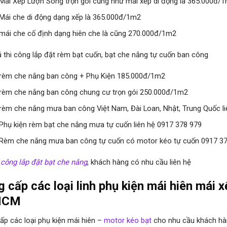
 Mái Xếp Lượn Sóng trọn gói cũng như mái xếp di động là 365.000đ/
 Mái che di động dạng xếp là 365.000đ/1m2
 mái che cố định dạng hiên che là cũng 270.000đ/1m2
á thi công lắp đặt rèm bạt cuốn, bạt che nắng tự cuốn ban công
 rèm che nắng ban công + Phụ Kiện 185.000đ/1m2
 rèm che nắng ban công chung cư trọn gói 250.000đ/1m2
 rèm che nắng mưa ban công Việt Nam, Đài Loan, Nhật, Trung Quốc l
 Phụ kiện rèm bạt che nắng mưa tự cuốn liên hệ 0917 378 979
 Rèm che nắng mưa ban công tự cuốn có motor kéo tự cuốn 0917 3
i công lắp đặt bạt che nắng
, khách hàng có nhu cầu liên hệ
 cấp các loại linh phụ kiện mái hiên mái x
HCM
ấp các loại phụ kiện mái hiên –
motor kéo bạt
cho nhu cầu khách hà