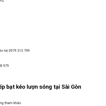
1m2
iên hệ 0979 315 799
78 979
ếp bạt kéo lượn sóng tại Sài Gòn
ng tham khảo