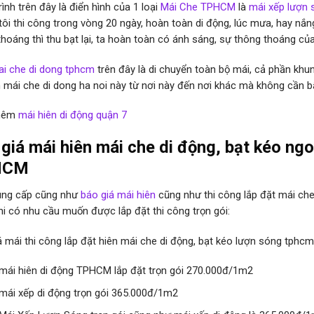
ình trên đây là điển hình của 1 loại
Mái Che TPHCM
là
mái xếp lượn 
tôi thi công trong vòng 20 ngày, hoàn toàn di động, lúc mưa, hay nắn
hoáng thì thu bạt lại, ta hoàn toàn có ánh sáng, sự thông thoáng của 
i che di dong tphcm
trên đây là di chuyển toàn bộ mái, cả phần khun
 mái che di dong ha noi này từ nơi này đến nơi khác mà không cần bấ
hêm
mái hiên di động quận 7
giá mái hiên mái che di động, bạt kéo ngoà
HCM
ung cấp cũng như
báo giá mái hiên
cũng như thi công lắp đặt mái che
hi có nhu cầu muốn được lắp đặt thi công trọn gói:
á mái thi công lắp đặt hiên mái che di động, bạt kéo lượn sóng tphcm
 mái hiên di động TPHCM lắp đặt trọn gói 270.000đ/1m2
 mái xếp di động trọn gói 365.000đ/1m2