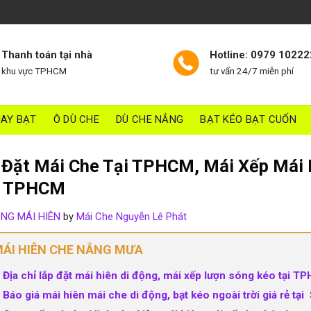
Thanh toán tại nhà
Hotline: 0979 10222
khu vực TPHCM
tư vấn 24/7 miễn phí
AY BẠT
Ô DÙ CHE
DÙ CHE NẮNG
BẠT KÉO BẠT CUỐN
 Đặt Mái Che Tại TPHCM, Mái Xếp Mái H
n TPHCM
ÔNG MÁI HIÊN
by
Mái Che Nguyễn Lê Phát
ÁI HIÊN CHE NẮNG MƯA
Địa chỉ lắp đặt mái hiên di động, mái xếp lượn sóng kéo tại T
Báo giá mái hiên mái che di động, bạt kéo ngoài trời giá rẻ t