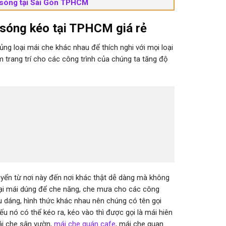
n sóng tại Sài Gòn TPHCM
n sóng kéo tại TPHCM giá rẻ
hủng loại mái che khác nhau để thích nghi với mọi loại
trang trí cho các công trình của chúng ta tăng độ
huyển từ nơi này đến nơi khác thật dễ dàng mà không
loại mái dúng để che năng, che mưa cho các công
ểu dáng, hình thức khác nhau nên chúng có tên gọi
ếu nó có thể kéo ra, kéo vào thì được gọi là mái hiên
mái che sân vườn,
mái che quán cafe
, mái che quan