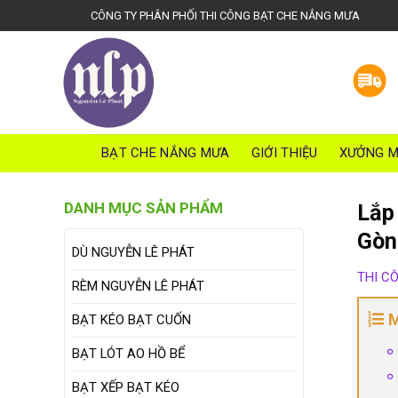
S
CÔNG TY PHÂN PHỐI THI CÔNG BẠT CHE NẮNG MƯA
k
i
p
t
o
c
o
BẠT CHE NẮNG MƯA
GIỚI THIỆU
XƯỞNG M
n
t
DANH MỤC SẢN PHẨM
Lắp
e
n
Gò
DÙ NGUYỄN LÊ PHÁT
t
THI C
RÈM NGUYỄN LÊ PHÁT
M
BẠT KÉO BẠT CUỐN
BẠT LÓT AO HỒ BỂ
BẠT XẾP BẠT KÉO