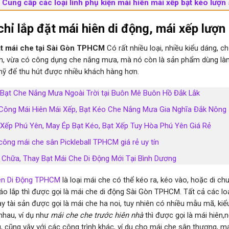
Cung cấp các loại linh phụ kiện mái hiên mái xếp bạt kéo lượ
chỉ lắp đặt mái hiên di động, mái xếp lượ
t mái che tại Sài Gòn TPHCM
Có rất nhiều loại, nhiều kiểu dáng, c
nh, vừa có công dụng che nắng mưa, mà nó còn là sản phẩm dùng làm 
ỹ để thu hút được nhiều khách hàng hơn.
 Bạt Che Nắng Mưa Ngoài Trời tại Buôn Mê Buôn Hồ Đắk Lắk
 Công Mái Hiên Mái Xếp, Bạt Kéo Che Nắng Mưa Gia Nghĩa Đắk Nông
 Xếp Phú Yên, May Ép Bạt Kéo, Bạt Xếp Tuy Hòa Phú Yên Giá Rẻ
công mái che sân Pickleball TPHCM giá rẻ uy tín
 Chữa, Thay Bạt Mái Che Di Động Mới Tại Bình Dương
ên Di Động TPHCM
là loại mái che có thể kéo ra, kéo vào, hoặc di c
háo lắp thì được gọi là mái che di động Sài Gòn TPHCM. Tất cả các 
ay tài sản được gọi là mái che ha noi, tuy nhiên có nhiều mẫu mã, ki
nhau, ví dụ như
mái che che trước hiên nhà
thì được gọi là mái hiên,n
g, cũng vậy với các công trình khác, ví du cho mái che sân thượng, 