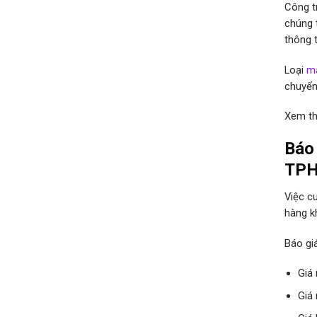
Công tr
chúng 
thông t
Loại
ma
chuyển
Xem t
Báo 
TP
Việc c
hàng k
Báo gi
Giá
Giá