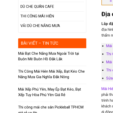
DÙ CHE QUÁN CAFE
Địa 
THI CÔNG MÁI HIÊN
Lắp đặ
VẢI DÙ CHE NẮNG MƯA
địa hì
thẩm m
BÀI VIẾT – TIN TỨC
Mái
Mái Bạt Che Nắng Mưa Ngoài Trời tại
Thi
Buôn Mê Buôn Hồ Đắk Lắk
Mái
Thi 
Thi Công Mái Hiên Mái Xếp, Bạt Kéo Che
Nắng Mưa Gia Nghĩa Đắk Nông
Sửa
Mái Hi
Mái Xếp Phú Yên, May Ép Bạt Kéo, Bạt
phải t
Xếp Tuy Hòa Phú Yên Giá Rẻ
trình h
khách 
Thi công mái che sân Pickleball TPHCM
di độn
giá rẻ uy tín