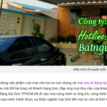
Mẫu mái che quán cafe
dòng sản phẩm của mai che ha noi nói chung và
mái che di động tạ
ẫu mã để hài lòng với khách hàng hơn, đáp ứng mọi nhu cầu của khá
 động Sài Gòn TPHCM đã đi vào mọi công trình từ ông ích, công trìn
 của mình tránh được sự khắc nghiệt của thời tiết mà nó còn là thời 