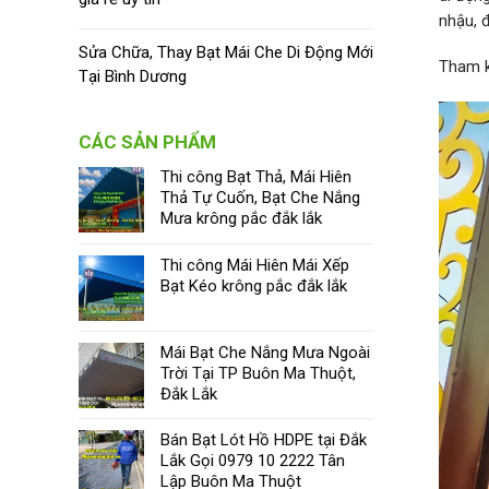
nhậu, đ
Sửa Chữa, Thay Bạt Mái Che Di Động Mới
Tham 
Tại Bình Dương
CÁC SẢN PHẨM
Thi công Bạt Thả, Mái Hiên
Thả Tự Cuốn, Bạt Che Nắng
Mưa krông pắc đắk lắk
Thi công Mái Hiên Mái Xếp
Bạt Kéo krông pắc đắk lắk
Mái Bạt Che Nắng Mưa Ngoài
Trời Tại TP Buôn Ma Thuột,
Đắk Lắk
Bán Bạt Lót Hồ HDPE tại Đắk
Lắk Gọi 0979 10 2222 Tân
Lập Buôn Ma Thuột