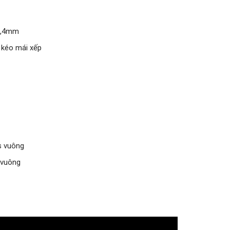
 0,4mm
y kéo mái xếp
s vuông
 vuông