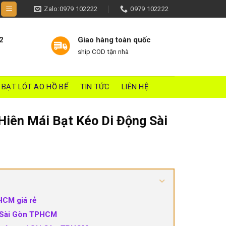
Zalo:0979 102222
0979 102222
2
Giao hàng toàn quốc
ship COD tận nhà
BẠT LÓT AO HỒ BỂ
TIN TỨC
LIÊN HỆ
iên Mái Bạt Kéo Di Động Sài
PHCM giá rẻ
ại Sài Gòn TPHCM