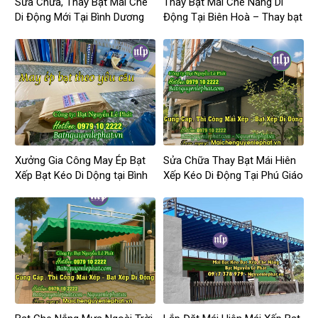
Sửa Chữa, Thay Bạt Mái Che
Thay Bạt Mái Che Nắng Di
Di Động Mới Tại Bình Dương
Động Tại Biên Hoà – Thay bạt
mái hiên, mái xếp di động tại
Đồng Nai
Xưởng Gia Công May Ép Bạt
Sửa Chữa Thay Bạt Mái Hiên
Xếp Bạt Kéo Di Dộng tại Bình
Xếp Kéo Di Động Tại Phú Giáo
Phước Giá Rẻ
Giá Rẻ