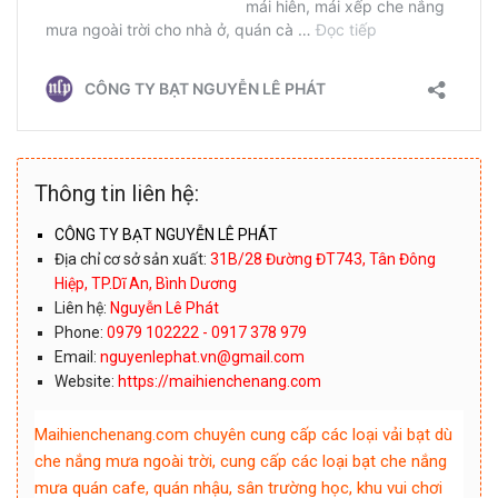
Thông tin liên hệ:
CÔNG TY BẠT NGUYỄN LÊ PHÁT
Địa chỉ cơ sở sản xuất:
31B/28 Đường ĐT743, Tân Đông
Hiệp, TP.Dĩ An, Bình Dương
Liên hệ:
Nguyễn Lê Phát
Phone:
0979 102222 - 0917 378 979
Email:
nguyenlephat.vn@gmail.com
Website:
https://maihienchenang.com
Maihienchenang.com chuyên cung cấp các loại vải bạt dù
che nắng mưa ngoài trời, cung cấp các loại bạt che nắng
mưa quán cafe, quán nhậu, sân trường học, khu vui chơi