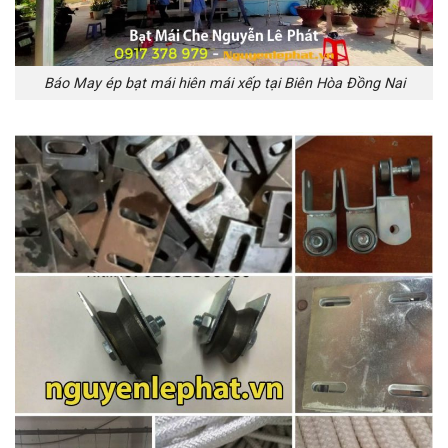
Báo May ép bạt mái hiên mái xếp tại Biên Hòa Đồng Nai