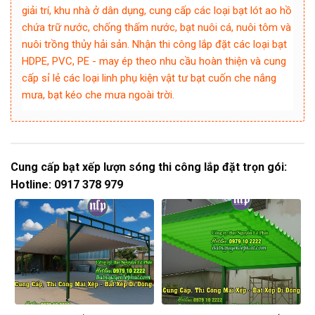
giải trí, khu nhà ở dân dụng, cung cấp các loại bạt lót ao hồ
chứa trữ nước, chống thấm nước, bạt nuôi cá, nuôi tôm và
nuôi trồng thủy hải sản. Nhận thi công lắp đặt các loại bạt
HDPE, PVC, PE - may ép theo nhu cầu hoàn thiện và cung
cấp sỉ lẻ các loại linh phụ kiện vật tư bạt cuốn che nắng
mưa, bạt kéo che mưa ngoài trời.
Cung cấp bạt xếp lượn sóng thi công lắp đặt trọn gói:
Hotline: 0917 378 979