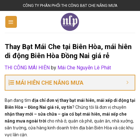
S
CÔNG TY PHÂN PHỐI THI CÔNG BẠT CHE NẮNG MƯA
k
i
p
t
o
Thay Bạt Mái Che tại Biên Hòa, mái hiên
c
di động Biên Hòa Đồng Nai giá rẻ
o
n
THI CÔNG MÁI HIÊN
by
Mái Che Nguyễn Lê Phát
t
e
MÁI HIÊN CHE NẮNG MƯA
n
t
Bạn đang tìm
địa chỉ đơn vị thay bạt mái hiên, mái xếp di động tại
Biên Hòa – Đồng Nai giá rẻ, uy tín
? Chúng tôi là đơn vị chuyên
nhận thay mới – sửa chữa – gia cố bạt mái hiên, mái xếp che
nắng mưa ngoài trời
cho nhà ở, quán cà phê, quán ăn, nhà xưởng,
sân trường, cửa hàng kinh doanh trên địa bàn Biên Hòa và các khu
vực lân cận.