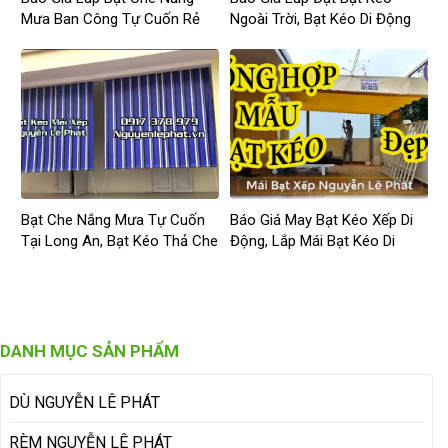
Mưa Ban Công Tự Cuốn Rẻ
Ngoài Trời, Bạt Kéo Di Động
Giá Rẻ
Bạt Che Nắng Mưa Tự Cuốn
Báo Giá May Bạt Kéo Xếp Di
Tại Long An, Bạt Kéo Thả Che
Động, Lắp Mái Bạt Kéo Di
Nắng Ngoài Trời Long An
Động Ngoài Trời Biên Hòa
Đồng Nai
DANH MỤC SẢN PHẨM
DÙ NGUYỄN LÊ PHÁT
RÈM NGUYỄN LÊ PHÁT