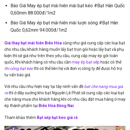
Báo Giá May ép bạt mái hiên mái bạt kéo #Bạt Hàn Quốc
0,60mm 88.000đ/1m2
Báo Giá May ép bạt mái hiên mái lượn sóng #Bạt Hàn
Quốc 0,62mm 94.000đ/1m2
Giá thay bạt mái hiên Biên Hòa
cũng như giá cung cấp các loại bạt
cho nhu cầu khách hàng muốn lấy bạt trọn gói hoặc lấy bạt và phụ
kiện thì sẽ giá như trên theo yêu cầu, cung cấp may ép gởi toàn
quốc, Khi khách hàng có nhu cầu cần
may ép bạt xếp
hoặc có thể
thi công bạt kéo
thì có thể liên hệ với đơn vị công ty để được hỗ trợ
tư vấn báo giá.
Với nhu cầu như hiện nay tại tây ninh vấn đề
bat che nang mua gia
re
thì ở đây xưởng kho bạt Nguyễn Lê Phát sẽ cung cấp các loại bạt
che nắng mưa cho khách hàng khi có nhu cầu đặt mua hàng ở may
ép thành phẩm tại
Biên Hòa Đồng Nai
.
Tham khảo thêm
Bạt xếp bạt kéo giá rẻ