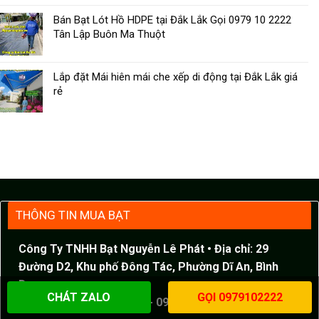
Bán Bạt Lót Hồ HDPE tại Đắk Lắk Gọi 0979 10 2222
Tân Lập Buôn Ma Thuột
Lắp đặt Mái hiên mái che xếp di động tại Đắk Lắk giá
rẻ
THÔNG TIN MUA BẠT
Công Ty TNHH Bạt Nguyễn Lê Phát
• Địa chỉ: 29
Đường D2, Khu phố Đông Tác, Phường Dĩ An, Bình
Dương
CHÁT ZALO
GỌI 0979102222
Điện thoại :
0979 10 2222 - 0917 378 979