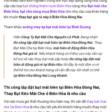
Với nhiều năm kinh nghiệm trong lĩnh vực xây dựng cũng như cung
cấp các loại
bạt chống thấm nước Biên Hòa
cũng như
Bạt mái che
Biên Hòa
,
bạt che nắng mưa Biên Hòa
cho nhu cầu của khác hàng
khi muốn
thay bạt giá rẻ này ở Biên Hòa Đồng Na
i.
Tham khảo
xưởng may ép bạt mái hiên tại Bình Dương
Hiện
Công Ty Bạt Mái Che Nguyễn Lê Phát
, Đang nhận
thi công lắp đặt bạt mái hiên tại Biên Hòa Đồng Nai
. Thay
Bạt Mái Che tại Biên Hòa,
mái hiên di động Biên Hòa
Đồng Nai giá rẻ
. Nếu khách hàng có ở khu vực này cần sự
hỗ trợ về việc thay bạt mái xếp hoặc
thi công lắp đặt mái
hiên di động giá rẻ tại Biên Hò
a thì đây là một đơn vị có
thể hỗ trợ cho khách hàng về vấn đề này tốt nhất có thể
tại Biên Hòa Đồng Nai Long Khánh.
Thi công lắp đặt bạt mái hiên tại Biên Hòa Đồng Nai,
Thay Bạt Kéo Mái Che ở Biên Hòa là nhu cầu
Với việc mưa gió thất thường như hiện nay, thì vấn đề
thay bat mai
che tai Bien Hoa
là nhu cầu tất yếu khi khách hàng muốn thay một