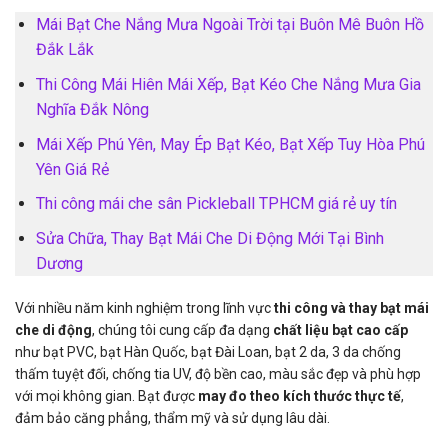
Mái Bạt Che Nắng Mưa Ngoài Trời tại Buôn Mê Buôn Hồ
Đắk Lắk
Thi Công Mái Hiên Mái Xếp, Bạt Kéo Che Nắng Mưa Gia
Nghĩa Đắk Nông
Mái Xếp Phú Yên, May Ép Bạt Kéo, Bạt Xếp Tuy Hòa Phú
Yên Giá Rẻ
Thi công mái che sân Pickleball TPHCM giá rẻ uy tín
Sửa Chữa, Thay Bạt Mái Che Di Động Mới Tại Bình
Dương
Với nhiều năm kinh nghiệm trong lĩnh vực
thi công và thay bạt mái
che di động
, chúng tôi cung cấp đa dạng
chất liệu bạt cao cấp
như bạt PVC, bạt Hàn Quốc, bạt Đài Loan, bạt 2 da, 3 da chống
thấm tuyệt đối, chống tia UV, độ bền cao, màu sắc đẹp và phù hợp
với mọi không gian. Bạt được
may đo theo kích thước thực tế
,
đảm bảo căng phẳng, thẩm mỹ và sử dụng lâu dài.