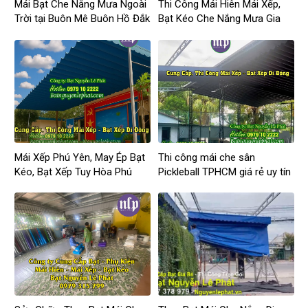
Mái Bạt Che Nắng Mưa Ngoài
Thi Công Mái Hiên Mái Xếp,
Trời tại Buôn Mê Buôn Hồ Đắk
Bạt Kéo Che Nắng Mưa Gia
Lắk
Nghĩa Đắk Nông
Mái Xếp Phú Yên, May Ép Bạt
Thi công mái che sân
Kéo, Bạt Xếp Tuy Hòa Phú
Pickleball TPHCM giá rẻ uy tín
Yên Giá Rẻ