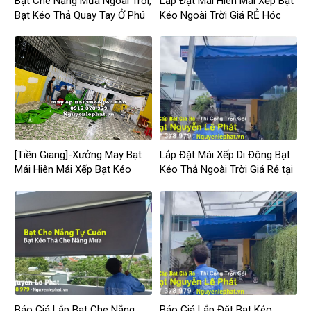
Bạt Che Nắng Mưa Ngoài Trời,
Lắp Đặt Mái Hiên Mái Xếp Bạt
Bạt Kéo Thả Quay Tay Ở Phú
Kéo Ngoài Trời Giá RẺ Hóc
Giáo
Môn
[Tiền Giang]-Xưởng May Bạt
Lắp Đặt Mái Xếp Di Động Bạt
Mái Hiên Mái Xếp Bạt Kéo
Kéo Thả Ngoài Trời Giá Rẻ tại
Ngoài Trời Tại Tiền Giang
Tân Uyên
Báo Giá Lắp Bạt Che Nắng
Báo Giá Lắp Đặt Bạt Kéo