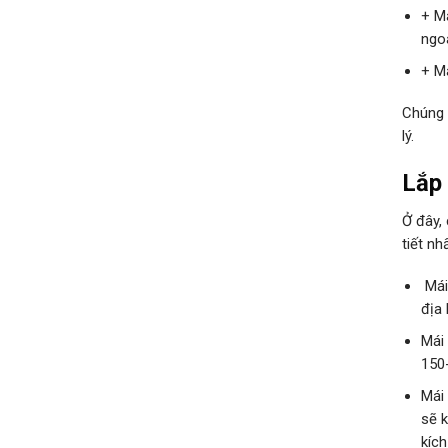
+ Má
ngoà
+ M
Chúng 
lý.
Lắp
Ở đây,
tiết nh
Mái
địa 
Mái 
150
Mái 
sẽ 
kích