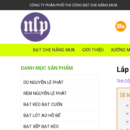
S
CÔNG TY PHÂN PHỐI THI CÔNG BẠT CHE NẮNG MƯA
k
i
p
t
o
c
o
BẠT CHE NẮNG MƯA
GIỚI THIỆU
XƯỞNG M
n
t
DANH MỤC SẢN PHẨM
Lắp
e
n
THI C
DÙ NGUYỄN LÊ PHÁT
t
RÈM NGUYỄN LÊ PHÁT
M
BẠT KÉO BẠT CUỐN
BẠT LÓT AO HỒ BỂ
BẠT XẾP BẠT KÉO