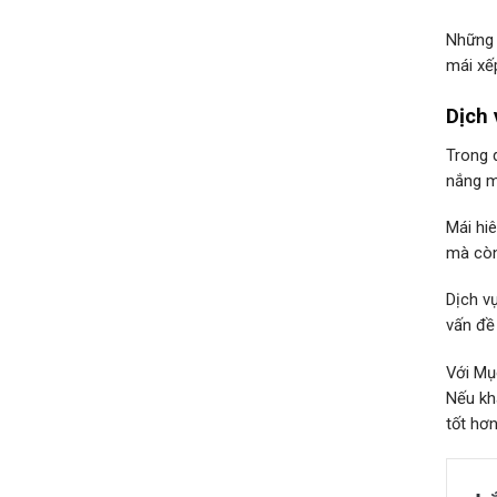
Những 
mái xếp
Dịch 
Trong 
nắng m
Mái hi
mà còn
Dịch v
vấn đề 
Với Mụ
Nếu kh
tốt hơn