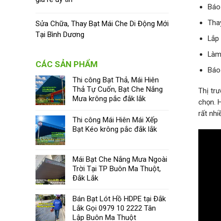
Báo
Tha
Sửa Chữa, Thay Bạt Mái Che Di Động Mới
Tại Bình Dương
Lắp
Làm
CÁC SẢN PHẨM
Báo
Thi công Bạt Thả, Mái Hiên
Thả Tự Cuốn, Bạt Che Nắng
Thị tr
Mưa krông pắc đắk lắk
chọn. 
rất nhi
Thi công Mái Hiên Mái Xếp
Bạt Kéo krông pắc đắk lắk
Mái Bạt Che Nắng Mưa Ngoài
Trời Tại TP Buôn Ma Thuột,
Đắk Lắk
Bán Bạt Lót Hồ HDPE tại Đắk
Lắk Gọi 0979 10 2222 Tân
Lập Buôn Ma Thuột