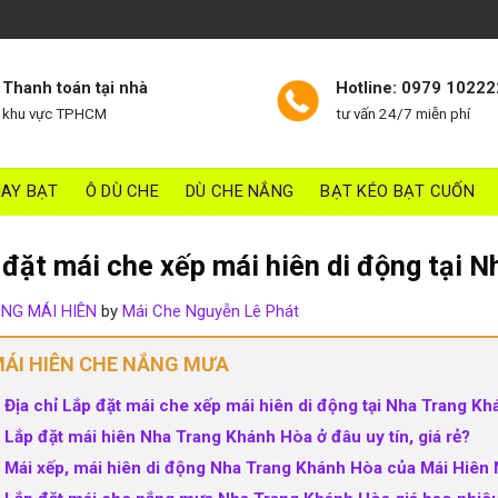
Thanh toán tại nhà
Hotline: 0979 10222
khu vực TPHCM
tư vấn 24/7 miễn phí
AY BẠT
Ô DÙ CHE
DÙ CHE NẮNG
BẠT KÉO BẠT CUỐN
 đặt mái che xếp mái hiên di động tại 
ÔNG MÁI HIÊN
by
Mái Che Nguyễn Lê Phát
ÁI HIÊN CHE NẮNG MƯA
Địa chỉ Lắp đặt mái che xếp mái hiên di động tại Nha Trang K
Lắp đặt mái hiên Nha Trang Khánh Hòa ở đâu uy tín, giá rẻ?
Mái xếp, mái hiên di động Nha Trang Khánh Hòa của Mái Hiên 