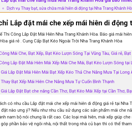
Lắp đặt mái che nắng mưa Nha Trang Khánh Hòa giá bao nhiê
Dịch vụ Thay bạt, sửa chữa mái hiên di động tại Nha Trang Khánh H
chỉ Lắp đặt mái che xếp mái hiên di động
Kế Thi Công Lắp Đặt Mái Hiên Nha Trang Khánh Hòa. Báo giá mái hiê
Hòa giá rẻ . Cung Cấp Bạt Kéo Ngoài Trời Nha Trang Khánh Hòa
Công Mái Che, Bạt Xếp, Bạt Kéo Lượn Sóng Tại Vũng Tàu, Giá rẻ, Bạt 
 Công Lắp Đặt Mái Hiên Mái Xếp Mái Che Mái, Bạt Kéo Lượn Sóng tại
 Giá Lắp Đặt Mái Hiên Mái Bạt Xếp Kéo Thả Che Nắng Mưa Tại Long 
 Thay Bạt Xếp Mái Hiên Che Nắng Mưa Tự Cuốn Bình Thạnh
 Giá Lắp Đặt Bạt che nắng Cần Thơ, Bạt Kéo Mái Xếp tại Cần Thơ, Bạt
ách có nhu cầu Lắp đặt mái che xếp mái hiên di động giá rẻ tại Nha
p đặt nào ưng ý? Nếu như nhu cầu sử dụng các sản phẩm mái che nắ
hành nam bộ nói chung là rất cao. Các loại mái hiên, mái xếp giúp c
 góp phần bảo vệ ngôi nhà, nội thất trong nhà củ bạn thì có thể tham