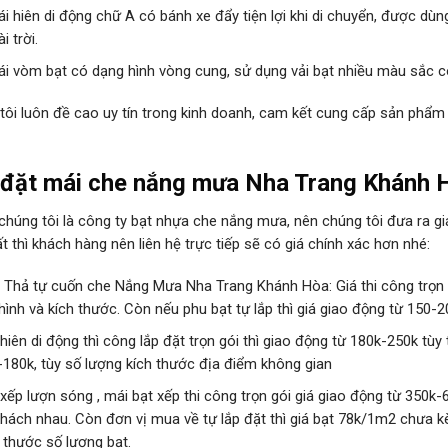
i hiên di động chữ A có bánh xe đẩy tiện lợi khi di chuyển, được dùn
i trời.
ái vòm bạt có dạng hình vòng cung, sử dụng vải bạt nhiều màu sắc c
tôi luôn đề cao uy tín trong kinh doanh, cam kết cung cấp sản phẩm
 đặt mái che nắng mưa Nha Trang Khánh H
 chúng tôi là công ty bạt nhựa che nắng mưa, nên chúng tôi đưa ra gi
ất thì khách hàng nên liên hệ trực tiếp sẽ có giá chính xác hơn nhé:
 Thả tự cuốn che Nắng Mưa Nha Trang Khánh Hòa: Giá thi công trọn g
hình và kích thước. Còn nếu phu bạt tự lắp thì giá giao động từ 150-
hiên di động thì công lắp đặt trọn gói thì giao động từ 180k-250k tùy
-180k, tùy số lượng kích thước địa điểm không gian
xếp lượn sóng , mái bạt xếp thi công trọn gói giá giao động từ 350k-
khách nhau. Còn đơn vị mua về tự lắp đặt thì giá bạt 78k/1m2 chưa kè
 thước số lượng bạt.