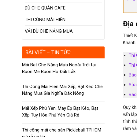
DÙ CHE QUÁN CAFE
THI CÔNG MÁI HIÊN
Địa 
VẢI DÙ CHE NẮNG MƯA
Thiết 
Khánh 
BÀI VIẾT – TIN TỨC
Thi 
Mái Bạt Che Nắng Mưa Ngoài Trời tại
Thi
Buôn Mê Buôn Hồ Đắk Lắk
Báo
Sửa
Thi Công Mái Hiên Mái Xếp, Bạt Kéo Che
Nắng Mưa Gia Nghĩa Đắk Nông
Báo
Quý kh
Mái Xếp Phú Yên, May Ép Bạt Kéo, Bạt
vấn lắ
Xếp Tuy Hòa Phú Yên Giá Rẻ
tỉnh t
râm và
Thi công mái che sân Pickleball TPHCM
giá rẻ uy tín