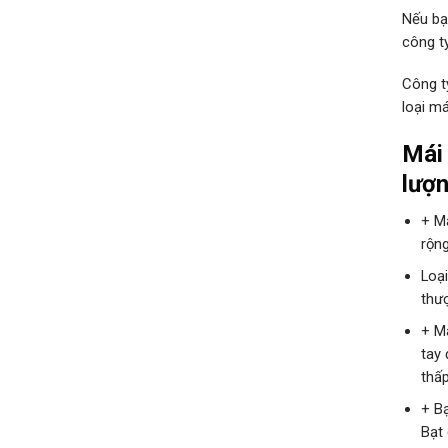
Nếu bạ
công t
Công t
loại m
Mái 
lượ
+ Má
rộng
Loại
thư
+ M
tay 
thấ
+ B
Bạt