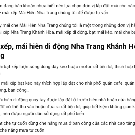
n đang băn khoăn chưa biết nên lựa chọn đơn vị lắp đặt mái che nào 
y mái xếp Mái Hiên Nha Trang chúng tôi để được tư vấn.
y mái che Mái Hiên Nha Trang chúng tôi là một trong những đơn vị hà
ái xếp Nha Trang Khánh Hòa, mái xếp di động, bạt mái kéo, mái che bạ
xếp, mái hiên di động Nha Trang Khánh H
ng
i bạt xếp lượn sóng dùng dây kéo hoặc motor rất tiện lợi, thích hợp l
.
 mái xếp bạt kéo này thích hợp lắp đặt cho nhà phố, quán cafe, quán
ợng, ban công…
ái hiên di động quay tay được lắp đặt ở trước hiên nhà hoặc cửa hà
đỡ có thể thu vào hoặc đưa ra rất tiện lợi, giúp tiết kiệm không gian 
p, nên được người dân sử dụng rất phổ biến.
ạt che tự cuốn dùng che nắng mưa ở ban công của các nhà cao tần
 che nắng mưa tự cuốn