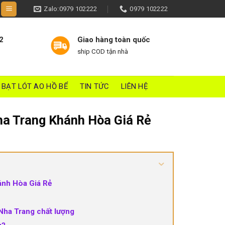
Zalo:0979 102222
0979 102222
2
Giao hàng toàn quốc
ship COD tận nhà
BẠT LÓT AO HỒ BỂ
TIN TỨC
LIÊN HỆ
Nha Trang Khánh Hòa Giá Rẻ
hánh Hòa Giá Rẻ
Nha Trang chất lượng