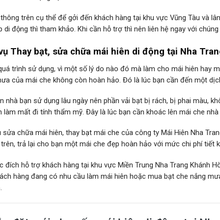
thông trên cụ thể để gởi đến khách hàng tại khu vực Vũng Tàu và lâ
 di động thì tham khảo. Khi cần hỗ trợ thì nên liên hệ ngay với chún
vụ Thay bạt, sửa chữa mái hiên di động tại Nha Tr
quá trình sử dụng, vì một số lý do nào đó mà làm cho mái hiên hay m
ưa của mái che không còn hoàn hảo. Đó là lúc bạn cần đến một dịc
ên nhà bạn sử dụng lâu ngày nên phần vải bạt bị rách, bị phai màu,
 làm mất đi tính thẩm mỹ. Đây là lúc bạn cần khoác lên mái che nh
ụ sửa chữa mái hiên, thay bạt mái che của công ty Mái Hiên Nha Tra
trên, trả lại cho bạn một mái che đẹp hoàn hảo với mức chi phí tiết 
c đích hỗ trợ khách hàng tại khu vực Miền Trung Nha Trang Khánh Hò
ách hàng đang có nhu cầu làm mái hiên hoặc mua bạt che nắng mưa t
.